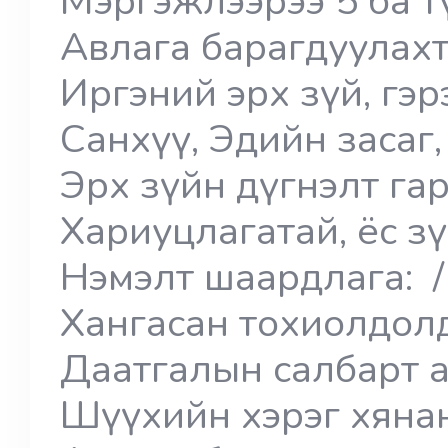
Мэргэжлээрээ 5 ба 
Авлага барагдуулах
Иргэний эрх зүй, гэ
Санхүү, Эдийн засаг
Эрх зүйн дүгнэлт га
Хариуцлагатай, ёс зү
Нэмэлт шаардлага: /
Хангасан тохиолдолд
Даатгалын салбарт 
Шүүхийн хэрэг хяна