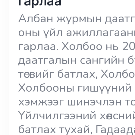
гарлаа
Албан журмын даатг
оны үйл ажиллагаан
гарлаа. Холбоо нь 
даатгалын сангийн б
төсвийг батлах, Холб
Холбооны гишүүний 
хэмжээг шинэчлэн то
Үйлчилгээний хөлсни
батлах тухай, Гадаа