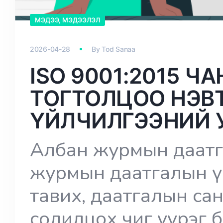
МЭДЭЭ, МЭДЭЭЛЭЛ
2026-04-28
By
Tod Sanaa
ISO 9001:2015 
ТОГТОЛЦОО НЭВ
ҮЙЛЧИЛГЭЭНИЙ 
Албан журмын даатг
журмын даатгалын ү
тавих, даатгалын са
солилцох чиг үүрэг 