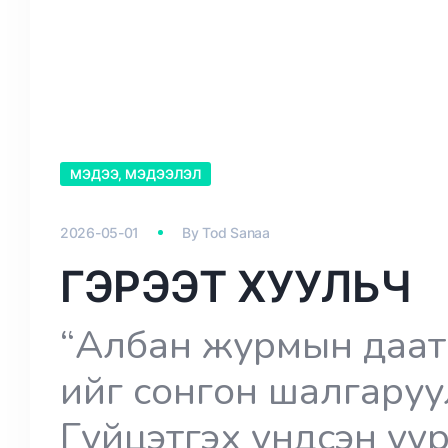
МЭДЭЭ, МЭДЭЭЛЭЛ
2026-05-01
By
Tod Sanaa
ГЭРЭЭТ ХУУЛЬЧ
“Албан журмын даатг
ийг сонгон шалгару
Гүйцэтгэх үндсэн үүр