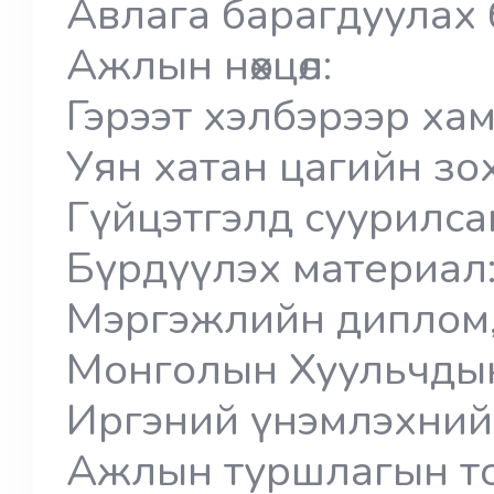
Авлага барагдуулах
Ажлын нөхцөл:
Гэрээт хэлбэрээр х
Уян хатан цагийн з
Гүйцэтгэлд суурилс
Бүрдүүлэх материа
Мэргэжлийн диплом,
Монголын Хуульчды
Иргэний үнэмлэхни
Ажлын туршлагын т