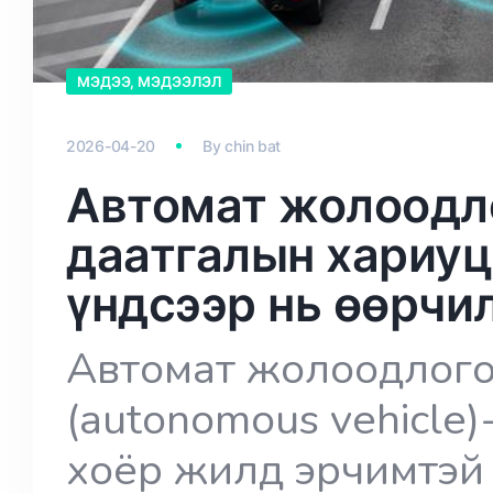
МЭДЭЭ, МЭДЭЭЛЭЛ
2026-04-20
By
chin bat
Автомат жолоодл
даатгалын хариуц
үндсээр нь өөрчи
Автомат жолоодлог
(autonomous vehicle
хоёр жилд эрчимтэй 