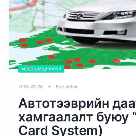
МЭДЭЭ, МЭДЭЭЛЭЛ
2026-05-06
By
chin bat
Автотээврийн даа
хамгаалалт буюу “
Card System)