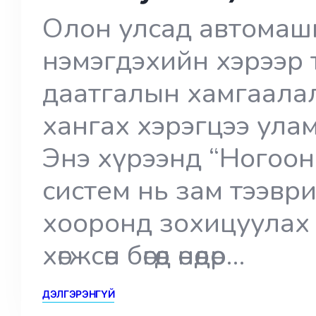
Олон улсад автомашин
нэмэгдэхийн хэрээр 
даатгалын хамгаала
хангах хэрэгцээ ула
Энэ хүрээнд “Ногоон 
систем нь зам тээвр
хооронд зохицуулах
хөгжсөн бөгөөд өнөөдөр…
ДЭЛГЭРЭНГҮЙ