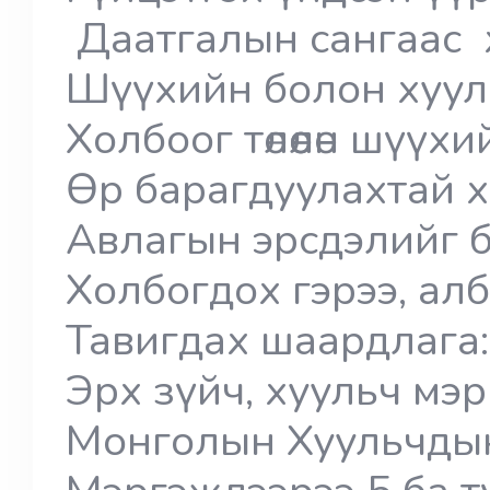
Даатгалын сангаас хо
Шүүхийн болон хууль 
Холбоог төлөөлөн шү
Өр барагдуулахтай х
Авлагын эрсдэлийг буу
Холбогдох гэрээ, ал
Тавигдах шаардлага
Эрх зүйч, хуульч мэ
Монголын Хуульчды