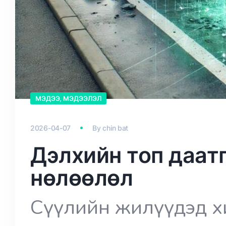
МЭДЭЭ, МЭДЭЭЛЭЛ
2026-04-07
By
chin bat
Дэлхийн топ даатг
нөлөөлөл
Сүүлийн жилүүдэд хи