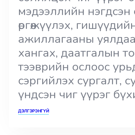
мэдээллийн нэгдсэн 
өргөжүүлэх, гишүүдий
ажиллагааны уялдаа
хангах, даатгалын т
тээврийн ослоос ур
сэргийлэх сургалт, 
үндсэн чиг үүрэг бү
ДЭЛГЭРЭНГҮЙ