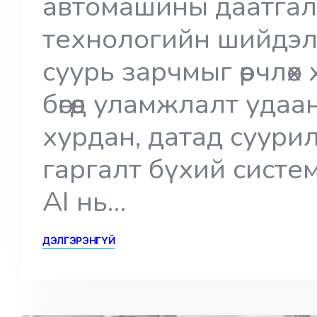
автомашины даатгалы
технологийн шийдэл
суурь зарчмыг өөрчлөх
бөгөөд уламжлалт удаа
хурдан, датад суури
гаргалт бүхий систе
AI нь…
ДЭЛГЭРЭНГҮЙ