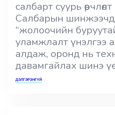
салбарт суурь өөрчлөл
Салбарын шинжээчд
“жолоочийн буруутай
уламжлалт үнэлгээ 
алдаж, оронд нь тех
давамгайлах шинэ үе
ДЭЛГЭРЭНГҮЙ