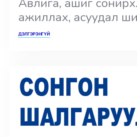
Авлига, ашиг сонирхл
ажиллах, асуудал ш
ДЭЛГЭРЭНГҮЙ