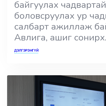
байгуулах чадвартай
боловсруулах ур ча
салбарт ажиллаж бай
Авлига, ашиг сонирхл
ДЭЛГЭРЭНГҮЙ