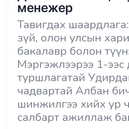
менежер
Тавигдах шаардлага: 
зүй, олон улсын хар
бакалавр болон түүн
Мэргэжлээрээ 1-ээс
туршлагатай Удирда
чадвартай Албан бич
шинжилгээ хийх ур 
салбарт ажиллаж ба