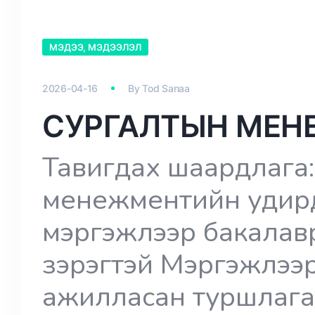
МЭДЭЭ, МЭДЭЭЛЭЛ
2026-04-16
By
Tod Sanaa
СУРГАЛТЫН МЕН
Тавигдах шаардлага:
менежментийн удирд
мэргэжлээр бакалавр
зэрэгтэй Мэргэжлээр
ажилласан туршлага