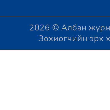
2026 © Албан журм
Зохиогчийн эрх х