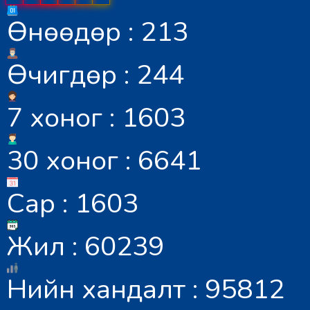
Өнөөдөр : 213
Өчигдөр : 244
7 хоног : 1603
30 хоног : 6641
Сар : 1603
Жил : 60239
Нийн хандалт : 95812