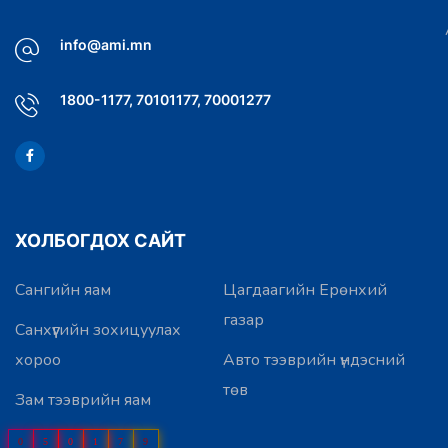
info@ami.mn
1800-1177, 70101177, 70001277
ХОЛБОГДОХ САЙТ
Сангийн яам
Цагдаагийн Ерөнхий
газар
Санхүүгийн зохицуулах
хороо
Авто тээврийн үндэсний
төв
Зам тээврийн яам
0
5
0
1
7
9