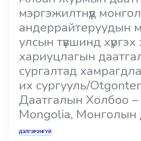
мэргэжилтнүүд монго
андеррайтеруудын м
улсын түвшинд хүргэх
хариуцлагын даатгал
сургалтад хамрагдла
их сургууль/Otgonten
Даатгалын Холбоо – I
Mongolia, Монголын
ДЭЛГЭРЭНГҮЙ