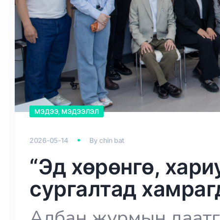
МЭДЭЭ, МЭДЭЭЛЭЛ
2026-05-14
By
chin bat
“Эд хөрөнгө, хари
сургалтад хамраг
Албан журмын даат