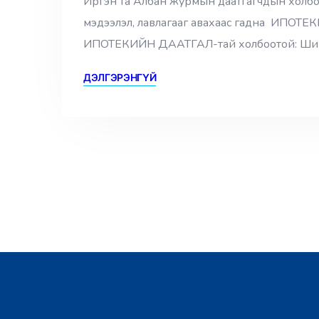
Иргэн та Албан журмын даатгагчдын холб
мэдээлэл, лавлагааг авахаас гадна ИПОТЕК
ИПОТЕКИЙН ДААТГАЛ-тай холбоотой: Шинэээр
ДЭЛГЭРЭНГҮЙ