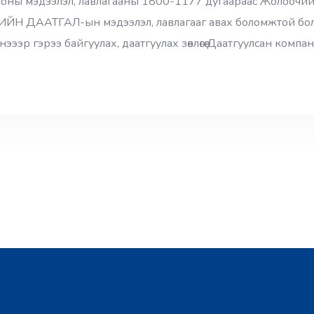
ооны мэдээлэл, лавлагааны 1800-1177 дугаараас Жолоочи
ИЙН ДААТГАЛ-ын мэдээлэл, лавлагааг авах боломжтой болло
 гэрээ байгуулах, даатгуулах зөвлөгөө Даатгуулсан компа