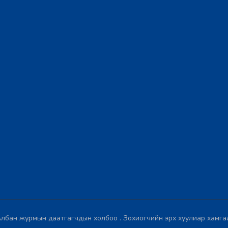
лбан журмын даатгагчдын холбоо . Зохиогчийн эрх хуулиар хамга