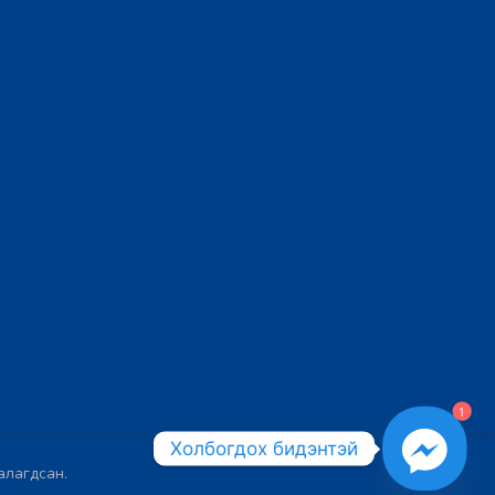
1
Холбогдох бидэнтэй
алагдсан.