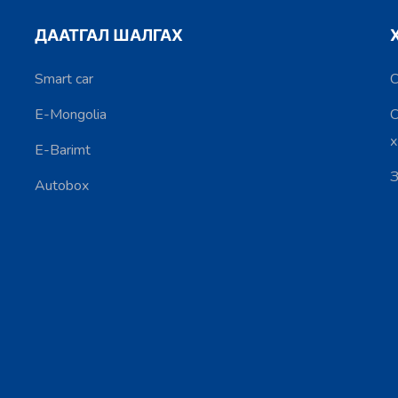
ДААТГАЛ ШАЛГАХ
Smart car
С
E-Mongolia
С
E-Barimt
З
Autobox