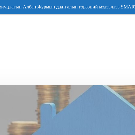
 Албан Журмын даатгалын гэрээний мэдээллээ SMARTC
н Албан Журмын даатгалын гэрээний мэдээллээ SMART