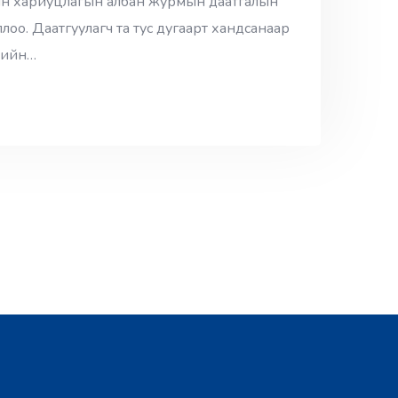
йн хариуцлагын албан журмын даатгалын
о. Даатгуулагч та тус дугаарт хандсанаар
нийн…