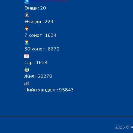
Өнөөдөр : 20
Өчигдөр : 224
7 хоног : 1634
30 хоног : 6672
Сар : 1634
Жил : 60270
Нийн хандалт : 95843
2026 © А