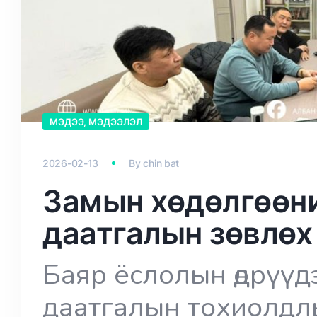
МЭДЭЭ, МЭДЭЭЛЭЛ
2026-02-13
By
chin bat
Замын хөдөлгөөн
даатгалын зөвлөх
Баяр ёслолын өдрүүд
даатгалын тохиолдл