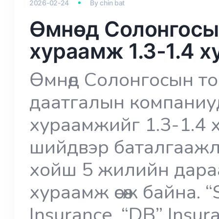
2026-02-24
By
chin bat
Өмнөд Солонгосы
хураамж 1.3-1.4 х
Өмнөд Солонгосын т
даатгалын компаниу
хураамжийг 1.3-1.4 
шийдвэр баталгаажл
хойш 5 жилийн дара
хураамж өсөж байна. 
Insurance, “DB” Insur