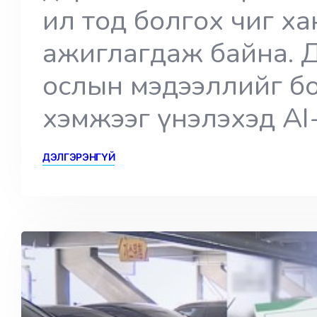
ил тод болгох чиг х
ажиглагдаж байна. 
ослын мэдээллийг б
хэмжээг үнэлэхэд AI
ДЭЛГЭРЭНГҮЙ