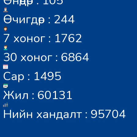
Өнөөдөр : 105
Өчигдөр : 244
7 хоног : 1762
30 хоног : 6864
Сар : 1495
Жил : 60131
Нийн хандалт : 95704