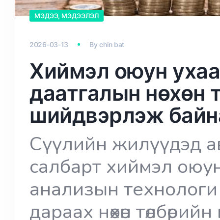
МЭДЭЭ, МЭДЭЭЛЭЛ
2026-03-13
By
chin bat
Хиймэл оюун уха
даатгалын нөхөн 
шийдвэрлэж байн
Сүүлийн жилүүдэд 
салбарт хиймэл оюун
анализын технологи ө
дараах нөхөн төлбөрий