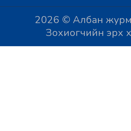
2026 © Албан журм
Зохиогчийн эрх х