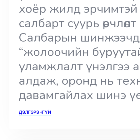
хоёр жилд эрчимтэй 
салбарт суурь өөрчлөл
Салбарын шинжээчд
“жолоочийн буруутай
уламжлалт үнэлгээ 
алдаж, оронд нь тех
давамгайлах шинэ үе
ДЭЛГЭРЭНГҮЙ