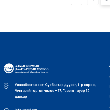
pagination
Улаанбаатар хот, Сүхбаатар дүүрэг, 1-р хороо,
Чингисийн өргөн чөлөө – 17, Гэрэгэ тауэр 12
давхар
info@ami.mn