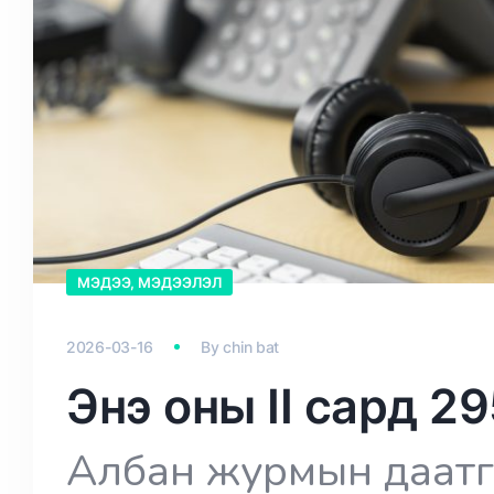
МЭДЭЭ, МЭДЭЭЛЭЛ
2026-03-16
By
chin bat
Энэ оны II сард 2
Албан журмын даатг