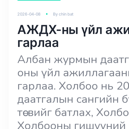
2026-04-08
By
chin bat
АЖДХ-ны үйл ажи
гарлаа
Албан журмын даатг
оны үйл ажиллагаан
гарлаа. Холбоо нь 
даатгалын сангийн б
төсвийг батлах, Холб
Холбооны гишүүний 