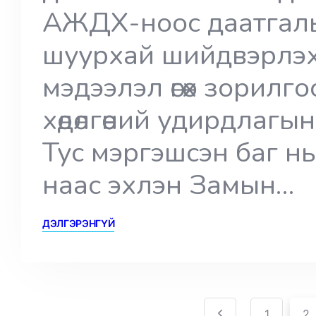
АЖДХ-ноос даатгалы
шуурхай шийдвэрлэх, д
мэдээлэл өгөх зорилго
хөдөлгөөний удирдлагы
Тус мэргэшсэн баг нь ө
наас эхлэн Замын…
ДЭЛГЭРЭНГҮЙ
Pagination
Posts
1
2