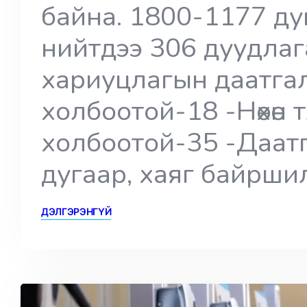
байна. 1800-1177 ду
нийтдээ 306 дуудлаг
хариуцлагын даатга
холбоотой-18 -Нөхөн 
холбоотой-35 -Даат
дугаар, хаяг байрши
ДЭЛГЭРЭНГҮЙ