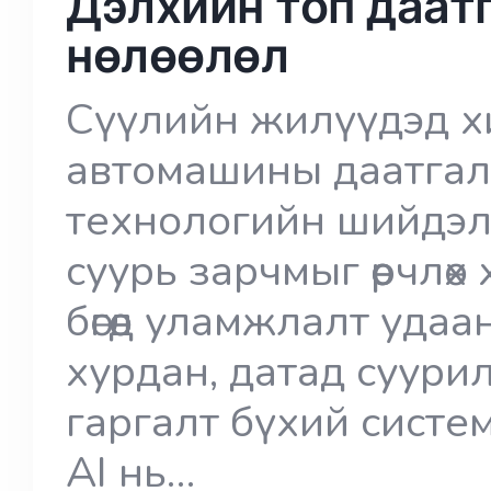
Дэлхийн топ даатг
нөлөөлөл
Сүүлийн жилүүдэд хи
автомашины даатгалы
технологийн шийдэл
суурь зарчмыг өөрчлөх
бөгөөд уламжлалт удаа
хурдан, датад суури
гаргалт бүхий систе
AI нь…