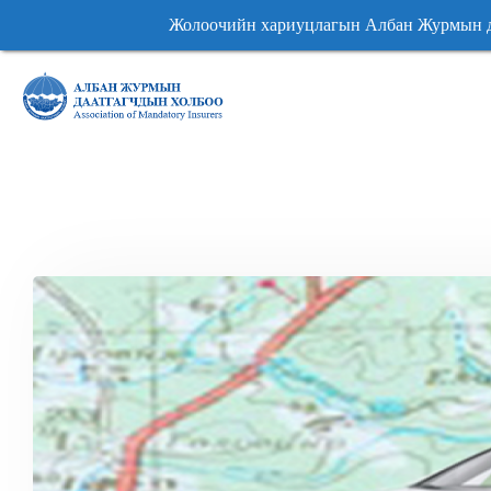
риуцлагын Албан Журмын даатгалын гэрээний мэдээлл
риуцлагын Албан Журмын даатгалын гэрээний мэдээлл