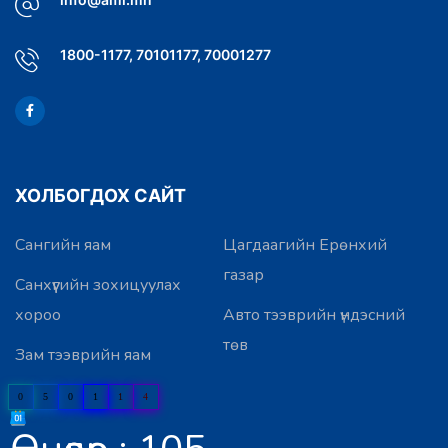
1800-1177, 70101177, 70001277
ХОЛБОГДОХ САЙТ
Сангийн яам
Цагдаагийн Ерөнхий
газар
Санхүүгийн зохицуулах
хороо
Авто тээврийн үндэсний
төв
Зам тээврийн яам
0
5
0
1
1
4