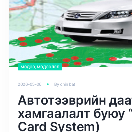
МЭДЭЭ, МЭДЭЭЛЭЛ
2026-05-06
By
chin bat
Автотээврийн даа
хамгаалалт буюу “
Card System)