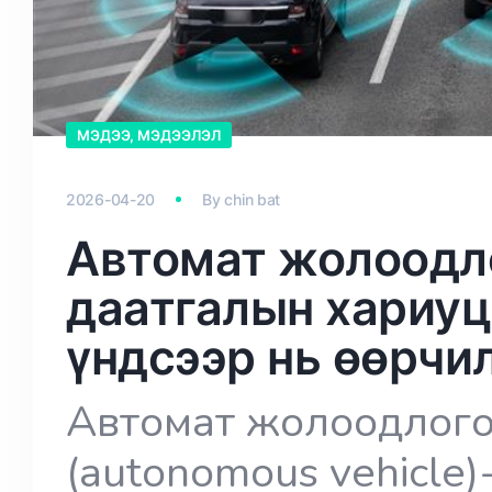
МЭДЭЭ, МЭДЭЭЛЭЛ
2026-04-20
By
chin bat
Автомат жолоодл
даатгалын хариуц
үндсээр нь өөрчи
Автомат жолоодлог
(autonomous vehicle