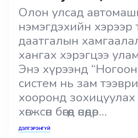
Олон улсад автомашин
нэмэгдэхийн хэрээр 
даатгалын хамгаала
хангах хэрэгцээ ула
Энэ хүрээнд “Ногоон 
систем нь зам тээвр
хооронд зохицуулах
хөгжсөн бөгөөд өнөөдөр…
ДЭЛГЭРЭНГҮЙ