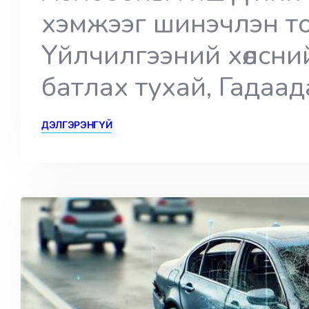
хэмжээг шинэчлэн то
Үйлчилгээний хөлсни
батлах тухай, Гадаа
ДЭЛГЭРЭНГҮЙ