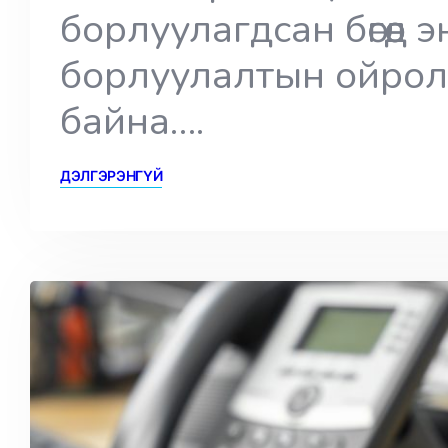
борлуулагдсан бөгөөд
борлуулалтын ойрол
байна….
ДЭЛГЭРЭНГҮЙ