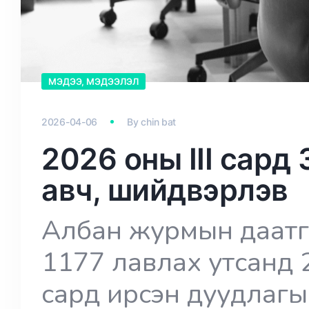
МЭДЭЭ, МЭДЭЭЛЭЛ
2026-04-06
By
chin bat
2026 оны III сард
авч, шийдвэрлэв
Албан журмын даатг
1177 лавлах утсанд 
сард ирсэн дуудлагы