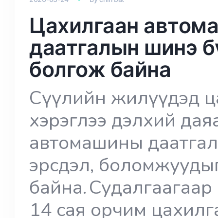
Цахилгаан автома
даатгалын шинэ б
болгож байна
Сүүлийн жилүүдэд ц
хэрэглээ дэлхий даяа
автомашины даатгал
эрсдэл, боломжууды
байна. Судалгаагаар
14 сая орчим цахил