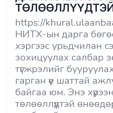
ТӨЛӨӨЛЛҮҮДТЭЙ
https://khural.ulaan
НИТХ-ын дарга бөгө
хэргээс урьдчилан с
зохицуулах салбар з
түгжрэлийг бууруула
гарган үе шаттай аж
байгаа юм. Энэ хүрэ
төлөөллүүдтэй өнөөд