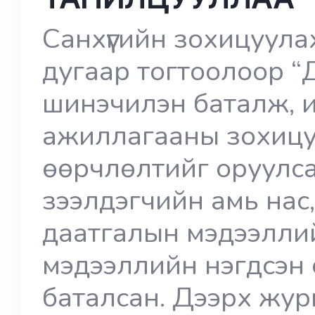
Санхүүгийн зохицуул
дугаар тогтоолоор “
шинэчилэн баталж, и
ажиллагааны зохицу
өөрчлөлтийг оруулс
зээлдэгчийн амь нас,
даатгалын мэдээлли
мэдээллийн нэгдсэн 
баталсан. Дээрх журм