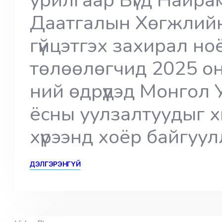
Даатгалын Хөгжлийн 
гүйцэтгэх захирал ноё
төлөөлөгчид 2025 он
ний өдрүүдэд Монгол
ёсны уулзалтуудыг х
хүрээнд хоёр байгуу
ДЭЛГЭРЭНГҮЙ