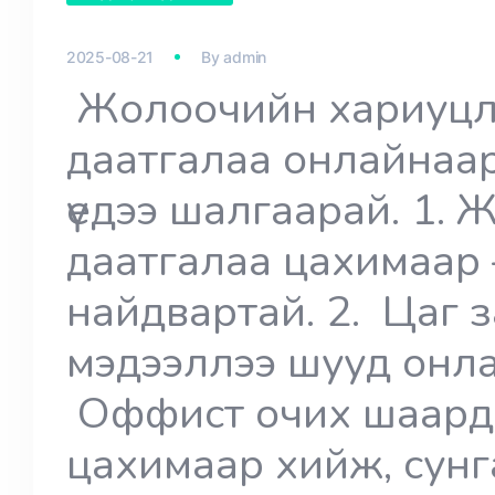
2025-08-21
By
admin
Жолоочийн хариуцл
даатгалаа онлайнаар 
үедээ шалгаарай. 1.
даатгалаа цахимаар 
найдвартай. 2. Цаг з
мэдээллээ шууд онл
Оффист очих шаардл
цахимаар хийж, сунг