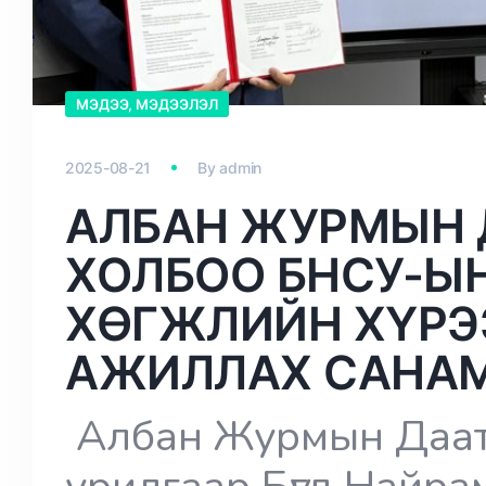
МЭДЭЭ, МЭДЭЭЛЭЛ
2025-08-21
By
admin
АЛБАН ЖУРМЫН 
ХОЛБОО БНСУ-Ы
ХӨГЖЛИЙН ХҮРЭ
АЖИЛЛАХ САНАМ
Албан Журмын Даат
урилгаар Бүгд Найра