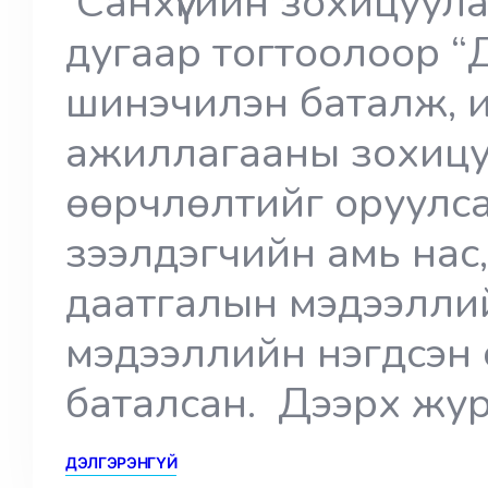
Санхүүгийн зохицуул
дугаар тогтоолоор “
шинэчилэн баталж, и
ажиллагааны зохицу
өөрчлөлтийг оруулс
зээлдэгчийн амь нас,
даатгалын мэдээлли
мэдээллийн нэгдсэн 
баталсан. Дээрх жур
ДЭЛГЭРЭНГҮЙ