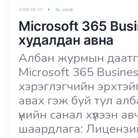
2026-01-13
By
admin
Microsoft 365 Bus
худалдан авна
Албан журмын даатг
Microsoft 365 Busine
хэрэглэгчийн эрхтэй
авах гэж буй тул ал
үнийн санал хүлээн ав
шаардлага: Лицензий