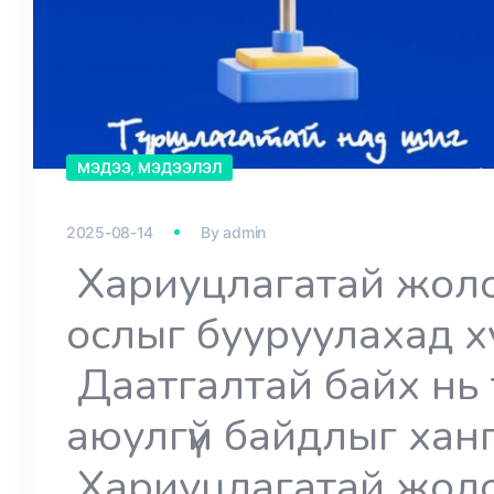
МЭДЭЭ, МЭДЭЭЛЭЛ
2025-08-14
By
admin
Хариуцлагатай жоло
ослыг бууруулахад х
Даатгалтай байх нь
аюулгүй байдлыг хан
Хариуцлагатай жоло