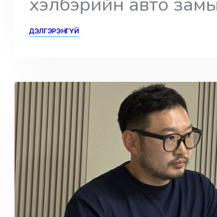
хэлбэрийн авто замы
ДЭЛГЭРЭНГҮЙ