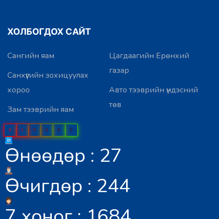
ХОЛБОГДОХ САЙТ
Сангийн яам
Цагдаагийн Ерөнхий
газар
Санхүүгийн зохицуулах
хороо
Авто тээврийн үндэсний
төв
Зам тээврийн яам
0
5
0
0
6
9
Өнөөдөр : 27
Өчигдөр : 244
7 хоног : 1684