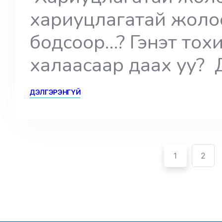
хариуцлагатай жолоо
бодсоор…? Гэнэт тох
халаасаар даах уу? 
ДЭЛГЭРЭНГҮЙ
Pagination
Posts
1
2
pagination