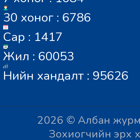
30 хоног : 6786
Сар : 1417
Жил : 60053
Нийн хандалт : 95626
2026 © Албан журм
Зохиогчийн эрх х