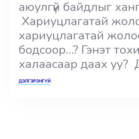
аюулгүй байдлыг хан
Хариуцлагатай жоло
хариуцлагатай жолоо
бодсоор…? Гэнэт тох
халаасаар даах уу? 
ДЭЛГЭРЭНГҮЙ