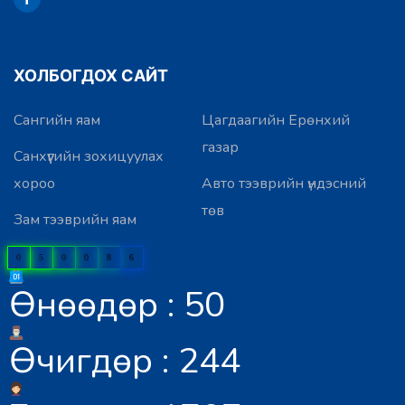
ХОЛБОГДОХ САЙТ
Сангийн яам
Цагдаагийн Ерөнхий
газар
Санхүүгийн зохицуулах
хороо
Авто тээврийн үндэсний
төв
Зам тээврийн яам
0
5
0
0
8
6
Өнөөдөр : 50
Өчигдөр : 244