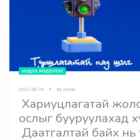
МЭДЭЭ, МЭДЭЭЛЭЛ
2025-08-14
By
admin
Хариуцлагатай жоло
ослыг бууруулахад х
Даатгалтай байх нь