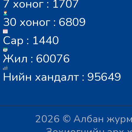
7 хоног : 1707
30 хоног : 6809
Сар : 1440
Жил : 60076
Нийн хандалт : 95649
2026 © Албан журм
Зохиогчийн эрх х