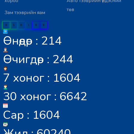
хороо
Авто тээврийн үндэсний
төв
Зам тээврийн яам
0
5
0
1
8
0
Өнөөдөр : 214
Өчигдөр : 244
7 хоног : 1604
30 хоног : 6642
Сар : 1604
Жил : 60240