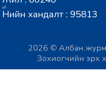
Нийн хандалт : 95813
2026 © Албан журм
Зохиогчийн эрх х