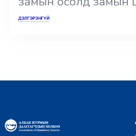
замын осолд замын 
ДЭЛГЭРЭНГҮЙ