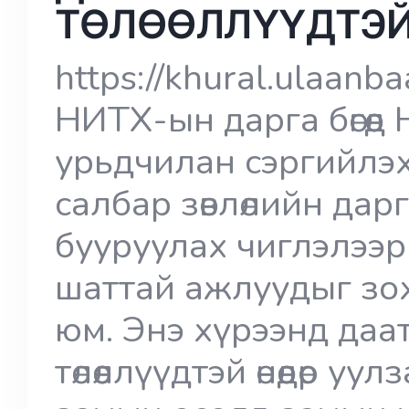
ТӨЛӨӨЛЛҮҮДТЭЙ
https://khural.ulaan
НИТХ-ын дарга бөгөөд
урьдчилан сэргийлэ
салбар зөвлөлийн дар
бууруулах чиглэлээр
шаттай ажлуудыг зо
юм. Энэ хүрээнд даа
төлөөллүүдтэй өнөөдөр у