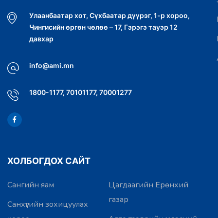
Улаанбаатар хот, Сүхбаатар дүүрэг, 1-р хороо,
Чингисийн өргөн чөлөө – 17, Гэрэгэ тауэр 12
давхар
info@ami.mn
1800-1177, 70101177, 70001277
ХОЛБОГДОХ САЙТ
Сангийн яам
Цагдаагийн Ерөнхий
газар
Санхүүгийн зохицуулах