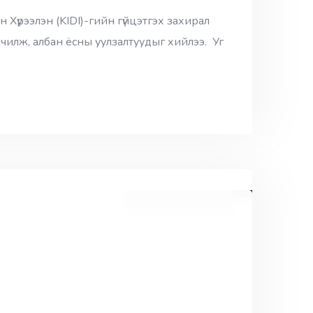
үрээлэн (KIDI)-гийн гүйцэтгэх захирал
лчилж, албан ёсны уулзалтуудыг хийлээ. Уг