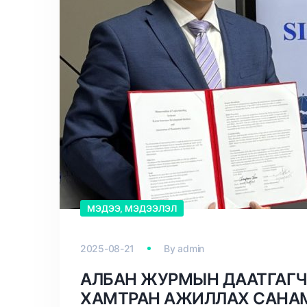
МЭДЭЭ, МЭДЭЭЛЭЛ
2025-08-21
By
admin
АЛБАН ЖУРМЫН ДААТГАГЧ
ХАМТРАН АЖИЛЛАХ САНА