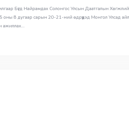
аар Бүгд Найрамдах Солонгос Улсын Даатгалын Хөгжлийн Х
25 оны 8 дугаар сарын 20-21-ний өдрүүдэд Монгол Улсад ай
ан ажиллах…