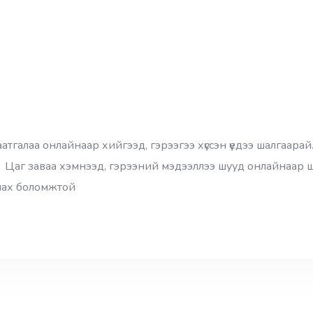
алаа онлайнаар хийгээд, гэрээгээ хүссэн үедээ шалгаарай
. Цаг заваа хэмнээд, гэрээний мэдээллээ шууд онлайнаар 
янах боломжтой