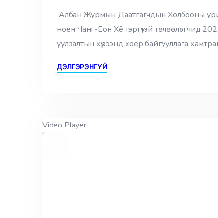
Албан Журмын Даатгагчдын Холбооны урилг
ноён Чанг-Еон Хё тэргүүтэй төлөөлөгчид 20
уулзалтын хүрээнд хоёр байгууллага хамтр
ДЭЛГЭРЭНГҮЙ
Video Player