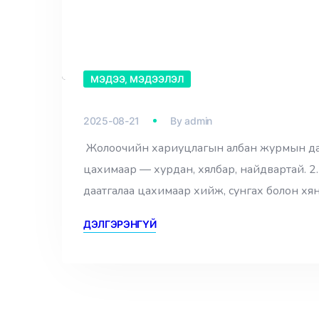
МЭДЭЭ, МЭДЭЭЛЭЛ
2025-08-21
By
admin
Жолоочийн хариуцлагын албан журмын даатг
цахимаар — хурдан, хялбар, найдвартай. 2
даатгалаа цахимаар хийж, сунгах болон х
ДЭЛГЭРЭНГҮЙ
00:00