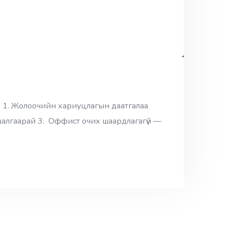
. 1. Жолоочийн хариуцлагын даатгалаа
шалгаарай 3. Оффист очих шаардлагагүй —