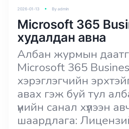
2026-01-13
By
admin
Microsoft 365 Bus
худалдан авна
Албан журмын даатг
Microsoft 365 Busine
хэрэглэгчийн эрхтэй
авах гэж буй тул ал
үнийн санал хүлээн ав
шаардлага: Лицензий