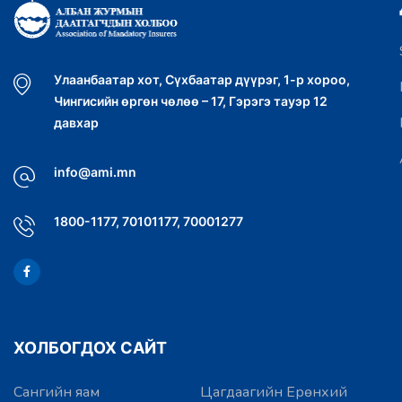
Улаанбаатар хот, Сүхбаатар дүүрэг, 1-р хороо,
Чингисийн өргөн чөлөө – 17, Гэрэгэ тауэр 12
давхар
info@ami.mn
1800-1177, 70101177, 70001277
ХОЛБОГДОХ САЙТ
Сангийн яам
Цагдаагийн Ерөнхий