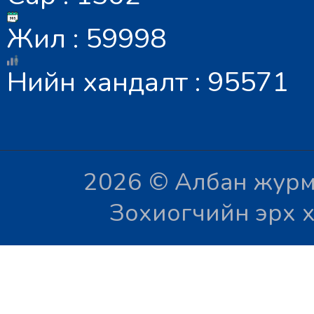
Жил : 59998
Нийн хандалт : 95571
2026 © Албан журм
Зохиогчийн эрх х