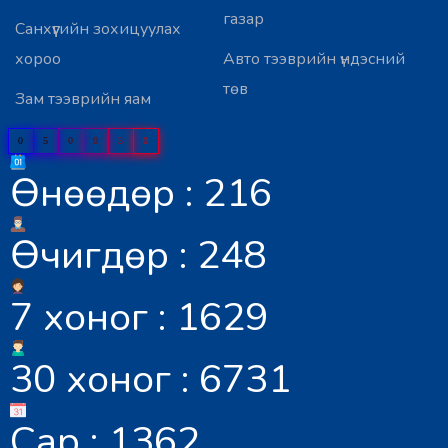
газар
Санхүүгийн зохицуулах
хороо
Авто тээврийн үндэсний
төв
Зам тээврийн яам
0
5
0
0
3
0
Өнөөдөр : 216
Өчигдөр : 248
7 хоног : 1629
30 хоног : 6731
Сар : 1362