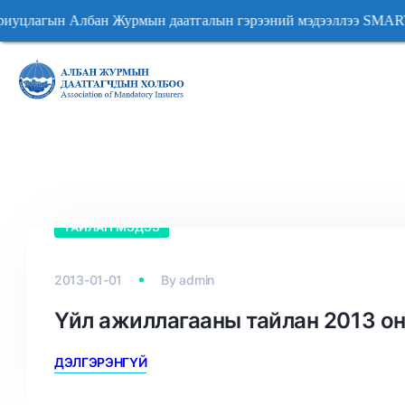
цлагын Албан Журмын даатгалын гэрээний мэдээллээ 
цлагын Албан Журмын даатгалын гэрээний мэдээллээ 
ТАЙЛАН МЭДЭЭ
2013-01-01
By
admin
Үйл ажиллагааны тайлан 2013 о
ДЭЛГЭРЭНГҮЙ