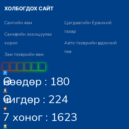
ХОЛБОГДОХ САЙТ
Сангийн яам
Цагдаагийн Ерөнхий
газар
Санхүүгийн зохицуулах
хороо
Авто тээврийн үндэсний
төв
Зам тээврийн яам
0
5
0
3
0
4
Өнөөдөр : 180
Өчигдөр : 224
7 хоног : 1623