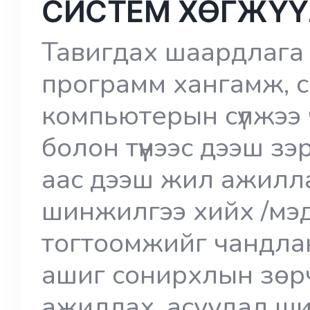
СИСТЕМ ХӨГЖҮҮ
Тавигдах шаардлага 
программ хангамж, с
компьютерын сүлжээ 
болон түүнээс дээш з
аас дээш жил ажилла
шинжилгээ хийх /мэд
тогтоомжийг чандла
ашиг сонирхлын зөр
ажиллах, асуудал ш