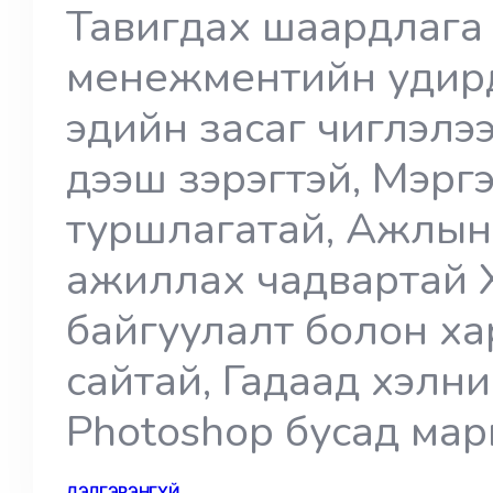
Тавигдах шаардлага
менежментийн удирдла
эдийн засаг чиглэлээ
дээш зэрэгтэй, Мэр
туршлагатай, Ажлын 
ажиллах чадвартай 
байгуулалт болон х
сайтай, Гадаад хэлни
Photoshop бусад ма
ДЭЛГЭРЭНГҮЙ