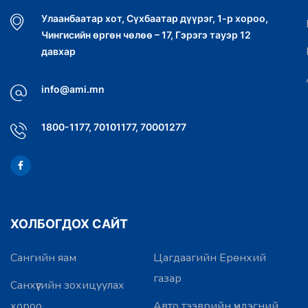
Улаанбаатар хот, Сүхбаатар дүүрэг, 1-р хороо,
Чингисийн өргөн чөлөө – 17, Гэрэгэ тауэр 12
давхар
info@ami.mn
1800-1177, 70101177, 70001277
ХОЛБОГДОХ САЙТ
Сангийн яам
Цагдаагийн Ерөнхий
газар
Санхүүгийн зохицуулах
хороо
Авто тээврийн үндэсний