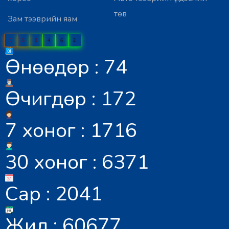
төв
Зам тээврийн яам
0
5
0
4
6
2
Өнөөдөр : 74
Өчигдөр : 172
7 хоног : 1716
30 хоног : 6371
Сар : 2041
Жил : 60677