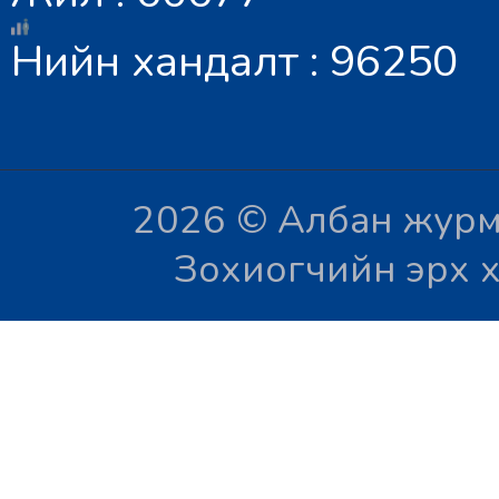
Нийн хандалт : 96250
2026 © Албан журм
Зохиогчийн эрх х