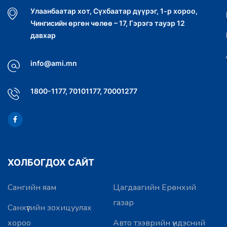
Улаанбаатар хот, Сүхбаатар дүүрэг, 1-р хороо,
Чингисийн өргөн чөлөө – 17, Гэрэгэ тауэр 12
давхар
info@ami.mn
1800-1177, 70101177, 70001277
ХОЛБОГДОХ САЙТ
Сангийн яам
Цагдаагийн Ерөнхий
газар
Санхүүгийн зохицуулах
хороо
Авто тээврийн үндэсний