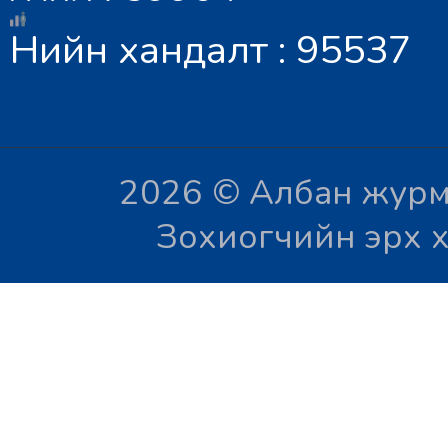
Нийн хандалт : 95537
2026 © Албан журм
Зохиогчийн эрх х