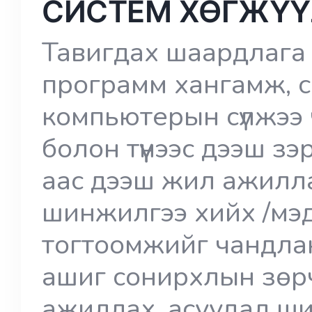
СИСТЕМ ХӨГЖҮҮ
Тавигдах шаардлага 
программ хангамж, с
компьютерын сүлжээ 
болон түүнээс дээш з
аас дээш жил ажилла
шинжилгээ хийх /мэд
тогтоомжийг чандла
ашиг сонирхлын зөр
ажиллах, асуудал ш