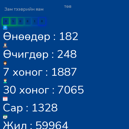
төв
Зам тээврийн яам
0
5
0
0
1
0
Өнөөдөр : 182
Өчигдөр : 248
7 хоног : 1887
30 хоног : 7065
Сар : 1328
Жил : 59964