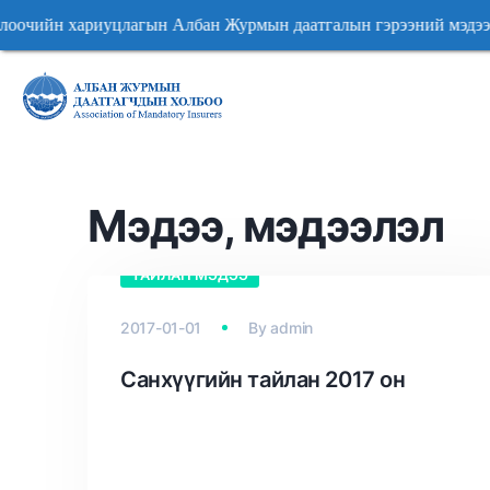
агын Албан Журмын даатгалын гэрээний мэдээллээ SM
агын Албан Журмын даатгалын гэрээний мэдээллээ SM
Мэдээ, мэдээлэл
ТАЙЛАН МЭДЭЭ
2017-01-01
By
admin
Санхүүгийн тайлан 2017 он