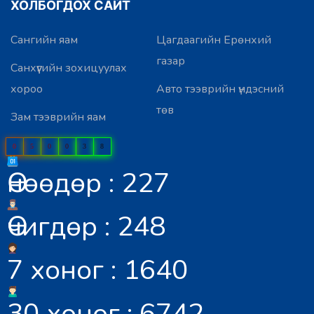
ХОЛБОГДОХ САЙТ
Сангийн яам
Цагдаагийн Ерөнхий
газар
Санхүүгийн зохицуулах
хороо
Авто тээврийн үндэсний
төв
Зам тээврийн яам
0
5
0
0
3
8
Өнөөдөр : 227
Өчигдөр : 248
7 хоног : 1640
30 хоног : 6742