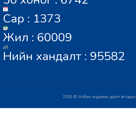
Сар : 1373
Жил : 60009
Нийн хандалт : 95582
2026 © Албан журмын даатгагчдын х