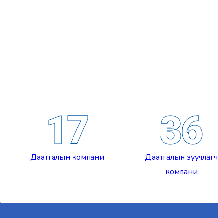
17
36
Даатгалын компани
Даатгалын зуучлагч
компани