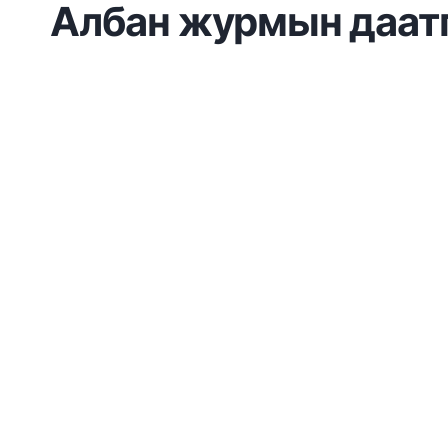
Албан журмын даатг