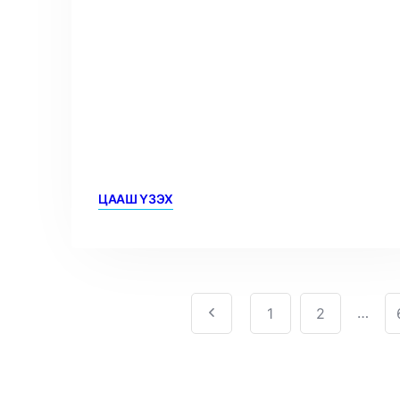
ЦААШ ҮЗЭХ
…
1
2