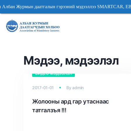
 даатгалын гэрээний мэдээллээ SMARTCAR, EBARIMT, 
н даатгалын гэрээний мэдээллээ SMARTCAR, EBARIMT,
Мэдээ, мэдээлэл
ВИДЕО МЭДЭЭЛЭЛ
2017-01-01
By
admin
Жолооны ард гар утаснаас
татгалзъя !!!