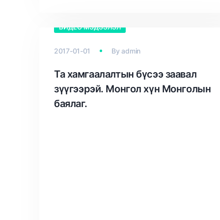
ВИДЕО МЭДЭЭЛЭЛ
2017-01-01
By
admin
Та хамгаалалтын бүсээ заавал
зүүгээрэй. Монгол хүн Монголын
баялаг.