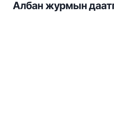
Албан журмын даатг