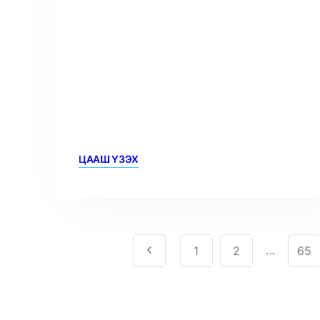
ЦААШ ҮЗЭХ
…
1
2
65