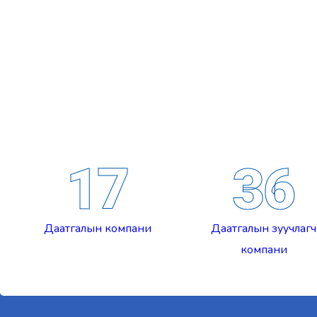
17
36
Даатгалын компани
Даатгалын зуучлагч
компани