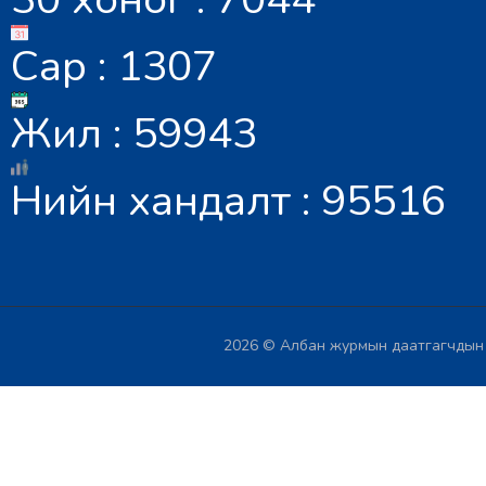
Сар : 1307
Жил : 59943
Нийн хандалт : 95516
2026 © Албан журмын даатгагчдын х