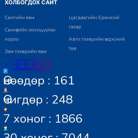
ХОЛБОГДОХ САЙТ
Сангийн яам
Цагдаагийн Ерөнхий
газар
Санхүүгийн зохицуулах
хороо
Авто тээврийн үндэсний
төв
Зам тээврийн яам
0
4
9
9
9
5
Өнөөдөр : 161
Өчигдөр : 248
7 хоног : 1866
30 хоног : 7044