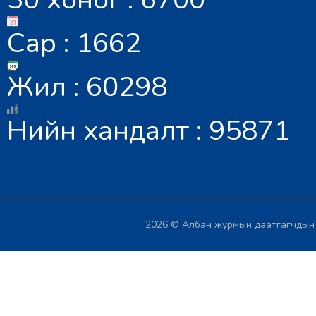
Сар : 1662
Жил : 60298
Нийн хандалт : 95871
2026 © Албан журмын даатгагчдын х