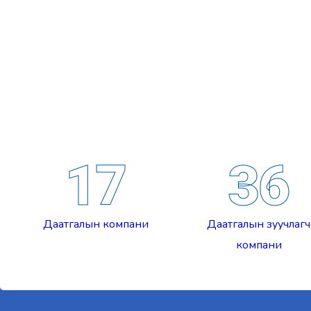
17
36
Даатгалын компани
Даатгалын зуучлагч
компани