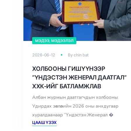
МЭДЭЭ, МЭДЭЭЛЭЛ
2026-06-12
By
chin bat
ХОЛБООНЫ ГИШҮҮНЭЭР
“ҮНДЭСТЭН ЖЕНЕРАЛ ДААТГАЛ”
ХХК-ИЙГ БАТЛАМЖЛАВ
Албан журмын даатгагчдын холбооны
Удирдах зөвлөлийн 2026 оны анхдугаар
хуралдаанаар “Үндэстэн Женерал �
ЦААШ ҮЗЭХ