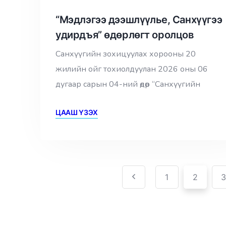
“Мэдлэгээ дээшлүүлье, Санхүүгээ
удирдъя” өдөрлөгт оролцов
Санхүүгийн зохицуулах хорооны 20
жилийн ойг тохиолдуулан 2026 оны 06
дугаар сарын 04-ний өдөр “Санхүүгийн
ЦААШ ҮЗЭХ
1
2
3