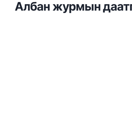
Албан журмын даатг