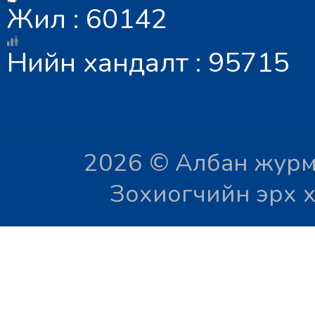
Жил : 60142
Нийн хандалт : 95715
2026 © Албан журм
Зохиогчийн эрх х