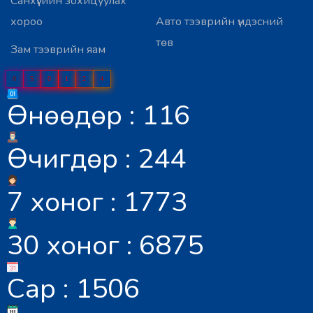
Санхүүгийн зохицуулах
хороо
Авто тээврийн үндэсний
төв
Зам тээврийн яам
0
5
0
1
2
4
Өнөөдөр : 116
Өчигдөр : 244
7 хоног : 1773
30 хоног : 6875
Сар : 1506