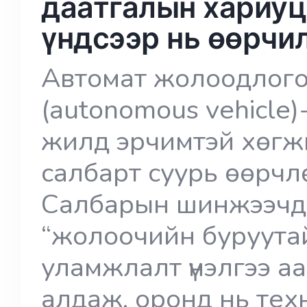
даатгалын хариуц
үндсээр нь өөрчи
Автомат жолоодлог
(autonomous vehicle)
жилд эрчимтэй хөгж
салбарт суурь өөрчл
Салбарын шинжээчди
“жолоочийн буруутай
уламжлалт үнэлгээ а
алдаж, оронд нь тех