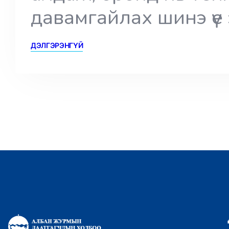
давамгайлах шинэ үе
ДЭЛГЭРЭНГҮЙ