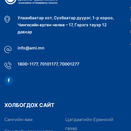
Улаанбаатар хот, Сүхбаатар дүүрэг, 1-р хороо,
Чингисийн өргөн чөлөө – 17, Гэрэгэ тауэр 12
давхар
info@ami.mn
1800-1177, 70101177, 70001277
ХОЛБОГДОХ САЙТ
Сангийн яам
Цагдаагийн Ерөнхий
газар