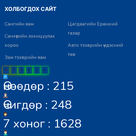
ХОЛБОГДОХ САЙТ
Сангийн яам
Цагдаагийн Ерөнхий
газар
Санхүүгийн зохицуулах
хороо
Авто тээврийн үндэсний
төв
Зам тээврийн яам
0
5
0
0
2
9
Өнөөдөр : 215
Өчигдөр : 248
7 хоног : 1628