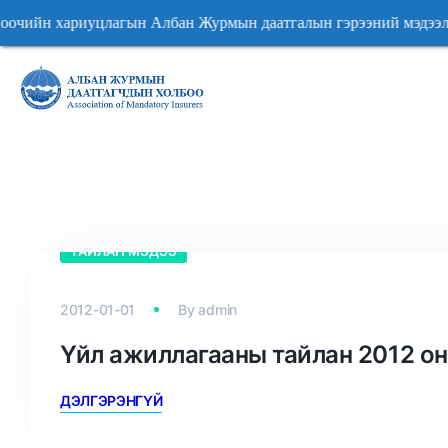
йн хариуцлагын Албан Журмын даатгалын гэрээний мэ
йн хариуцлагын Албан Журмын даатгалын гэрээний мэ
ТАЙЛАН МЭДЭЭ
2012-01-01
By
admin
Үйл ажиллагааны тайлан 2012 он
ДЭЛГЭРЭНГҮЙ