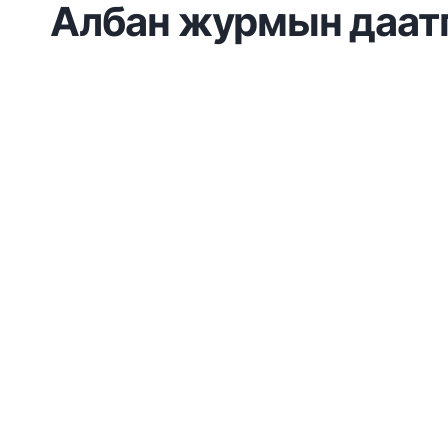
Албан журмын даатг