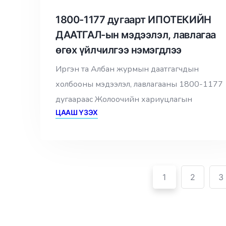
1800-1177 дугаарт ИПОТЕКИЙН
ДААТГАЛ-ын мэдээлэл, лавлагаа
өгөх үйлчилгээ нэмэгдлээ
Иргэн та Албан журмын даатгагчдын
холбооны мэдээлэл, лавлагааны 1800-1177
дугаараас Жолоочийн хариуцлагын
ЦААШ ҮЗЭХ
1
2
3