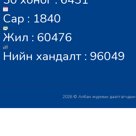
Сар : 1840
Жил : 60476
Нийн хандалт : 96049
2026 © Албан журмын даатгагчдын х