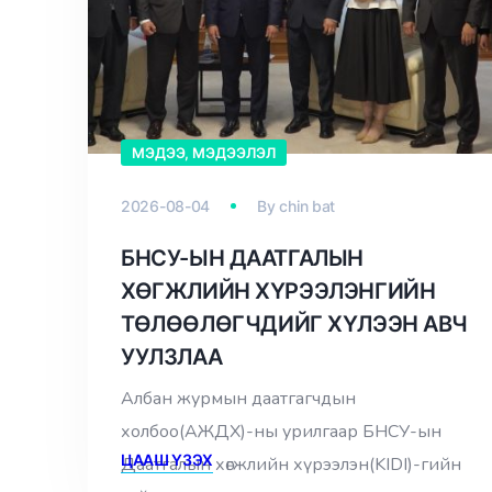
МЭДЭЭ, МЭДЭЭЛЭЛ
2026-08-04
By
chin bat
БНСУ-ЫН ДААТГАЛЫН
ХӨГЖЛИЙН ХҮРЭЭЛЭНГИЙН
ТӨЛӨӨЛӨГЧДИЙГ ХҮЛЭЭН АВЧ
УУЛЗЛАА
Албан журмын даатгагчдын
холбоо(АЖДХ)-ны урилгаар БНСУ-ын
ЦААШ ҮЗЭХ
Даатгалын хөгжлийн хүрээлэн(KIDI)-гийн