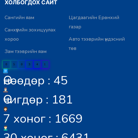
ХОЛБОГДОХ САЙТ
Сангийн яам
Цагдаагийн Ерөнхий
газар
Санхүүгийн зохицуулах
хороо
Авто тээврийн үндэсний
төв
Зам тээврийн яам
0
5
0
3
4
1
Өнөөдөр : 45
Өчигдөр : 181
7 хоног : 1669
30 хоног : 6431