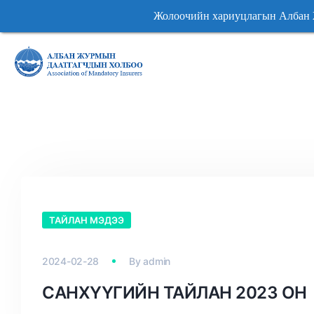
Жолоочийн хариуцлагын Албан Ж
Жолоочийн хариуцлагын Албан Ж
ТАЙЛАН МЭДЭЭ
2024-02-28
By
admin
САНХҮҮГИЙН ТАЙЛАН 2023 ОН