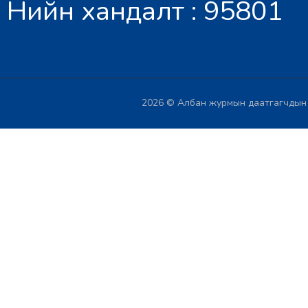
Нийн хандалт : 95801
2026 © Албан журмын даатгагчдын х