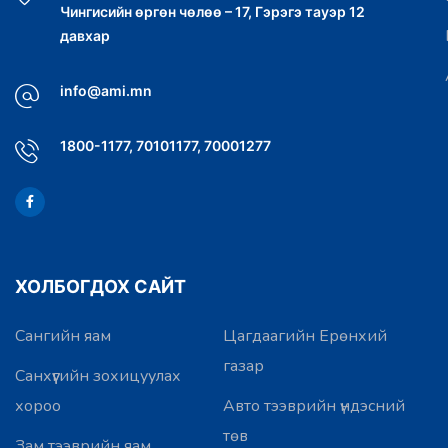
Чингисийн өргөн чөлөө – 17, Гэрэгэ тауэр 12
давхар
info@ami.mn
1800-1177, 70101177, 70001277
ХОЛБОГДОХ САЙТ
Сангийн яам
Цагдаагийн Ерөнхий
газар
Санхүүгийн зохицуулах
хороо
Авто тээврийн үндэсний
төв
Зам тээврийн яам