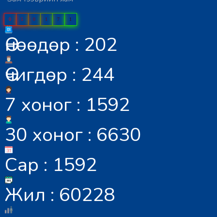
0
5
0
1
7
1
Өнөөдөр : 202
Өчигдөр : 244
7 хоног : 1592
30 хоног : 6630
Сар : 1592
Жил : 60228