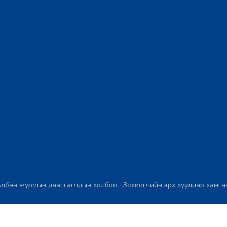
лбан журмын даатгагчдын холбоо . Зохиогчийн эрх хуулиар хамга