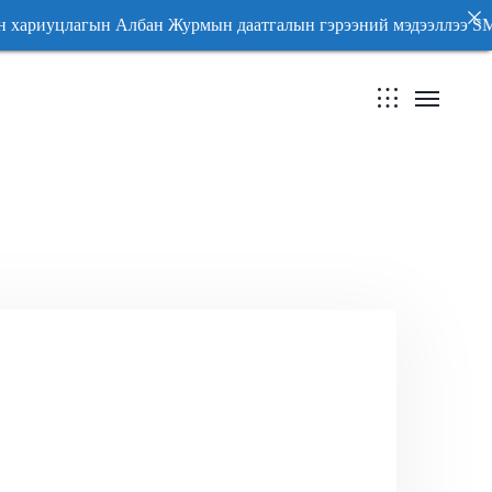
иуцлагын Албан Журмын даатгалын гэрээний мэдээллэ
иуцлагын Албан Журмын даатгалын гэрээний мэдээллэ