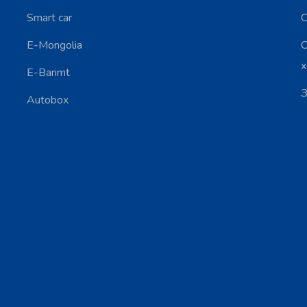
Smart car
С
E-Mongolia
С
E-Barimt
З
Autobox