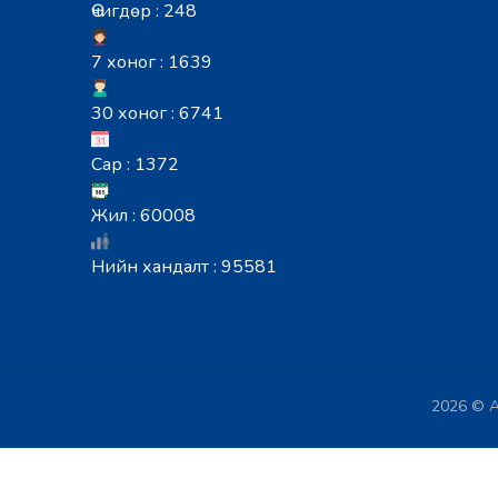
Өчигдөр : 248
7 хоног : 1639
30 хоног : 6741
Сар : 1372
Жил : 60008
Нийн хандалт : 95581
2026 © А