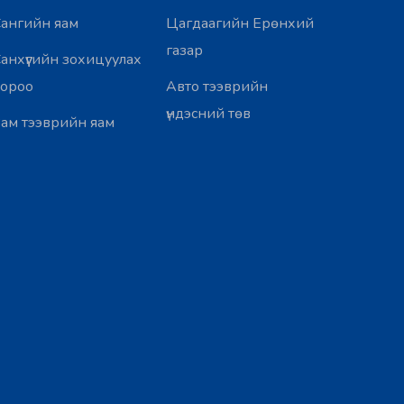
ангийн яам
Цагдаагийн Ерөнхий
газар
анхүүгийн зохицуулах
хороо
Авто тээврийн
үндэсний төв
ам тээврийн яам