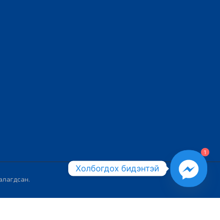
1
Холбогдох бидэнтэй
алагдсан.