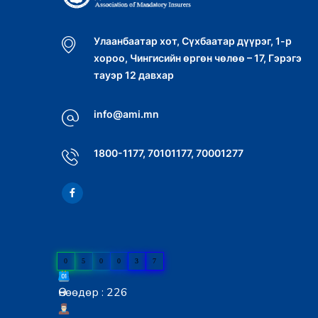
Улаанбаатар хот, Сүхбаатар дүүрэг, 1-р
хороо, Чингисийн өргөн чөлөө – 17, Гэрэгэ
тауэр 12 давхар
info@ami.mn
1800-1177, 70101177, 70001277
0
5
0
0
3
7
Өнөөдөр : 226