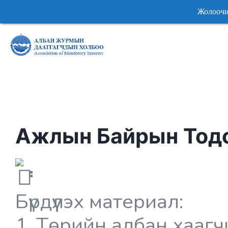
Жолоочийн хар
Жолоочийн хар
Ажлын Байрын Тодо
Бүрдүүлэх материал:
1. Төрийн албан хаагч