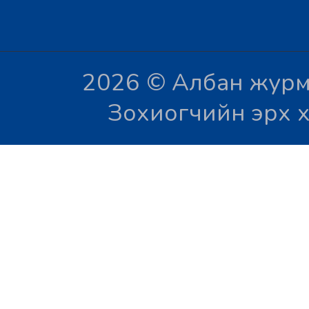
2026 © Албан журм
Зохиогчийн эрх х