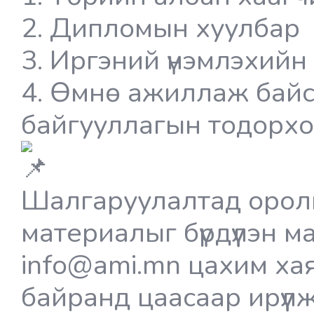
2. Дипломын хуулбар
3. Иргэний үнэмлэхийн
4. Өмнө ажиллаж байс
байгууллагын тодорх
Шалгаруулалтад оролц
материалыг бүрдүүлэн 
info@ami.mn цахим хая
байранд цаасаар ирүүл