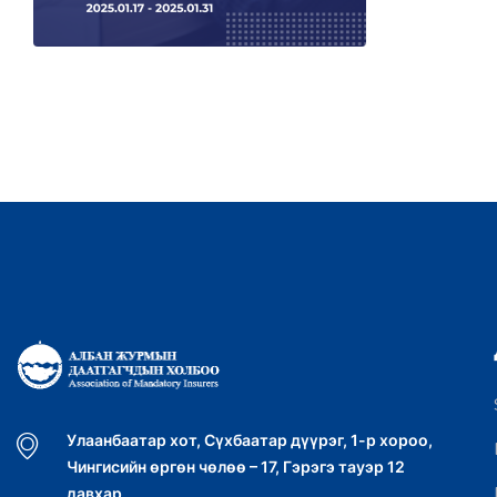
Улаанбаатар хот, Сүхбаатар дүүрэг, 1-р хороо,
Чингисийн өргөн чөлөө – 17, Гэрэгэ тауэр 12
давхар