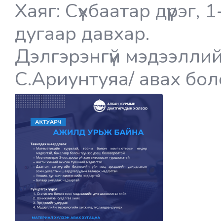
Хаяг: Сүхбаатар дүүрэг, 
дугаар давхар.
Дэлгэрэнгүй мэдээллий
С.Ариунтуяа/ авах бо