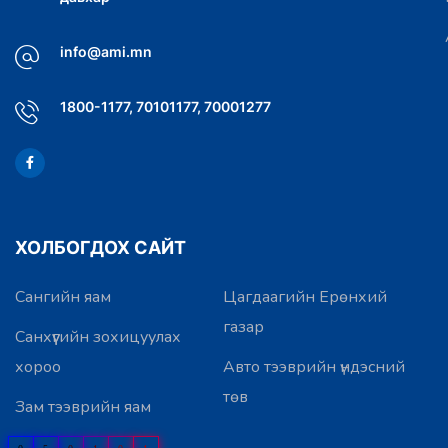
info@ami.mn
1800-1177, 70101177, 70001277
ХОЛБОГДОХ САЙТ
Сангийн яам
Цагдаагийн Ерөнхий
газар
Санхүүгийн зохицуулах
хороо
Авто тээврийн үндэсний
төв
Зам тээврийн яам