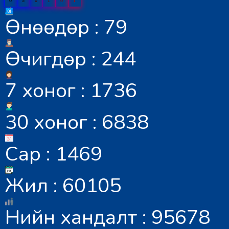
0
5
0
1
0
1
Өнөөдөр : 79
Өчигдөр : 244
7 хоног : 1736
30 хоног : 6838
Сар : 1469
Жил : 60105
Нийн хандалт : 95678