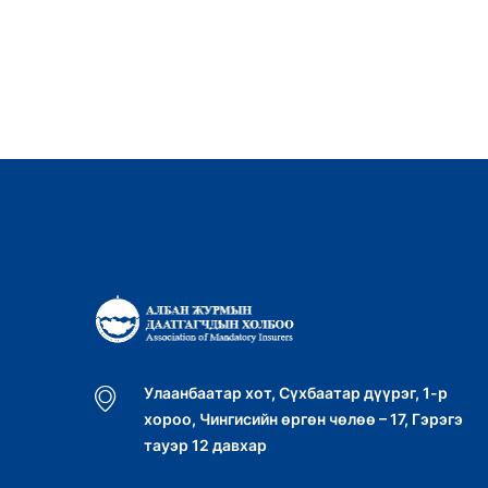
Улаанбаатар хот, Сүхбаатар дүүрэг, 1-р
хороо, Чингисийн өргөн чөлөө – 17, Гэрэгэ
тауэр 12 давхар