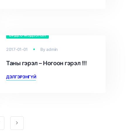
ВИДЕО МЭДЭЭЛЭЛ
2017-01-01
By
admin
Таны гэрэл – Ногоон гэрэл !!!
ДЭЛГЭРЭНГҮЙ
7