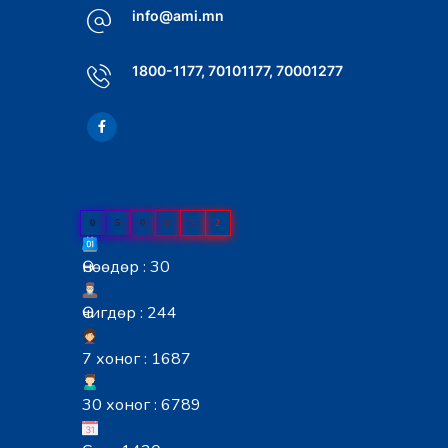
info@ami.mn
1800-1177, 70101177, 70001277
0
5
0
0
7
2
Өнөөдөр : 30
Өчигдөр : 244
7 хоног : 1687
30 хоног : 6789