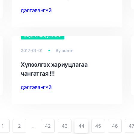
ДЭЛГЭРЭНГҮЙ
ВИДЕО МЭДЭЭЛЭЛ
2017-01-01
By
admin
Хүлээлгэх хариуцлагаа
чангатгая !!!
ДЭЛГЭРЭНГҮЙ
…
1
2
42
43
44
45
46
4