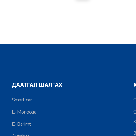
ДААТГАЛ ШАЛГАХ
Smart car
С
E-Mongolia
С
E-Barimt
З