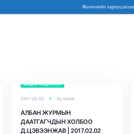
Жолоочийн хариуцлагын Алб
Жолоочийн хариуцлагын Алб
ВИДЕО МЭДЭЭЛЭЛ
2017-02-02
By
admin
АЛБАН ЖУРМЫН
ДААТГАГЧДЫН ХОЛБОО
Д.ЦЭВЭЭНЖАВ | 2017.02.02