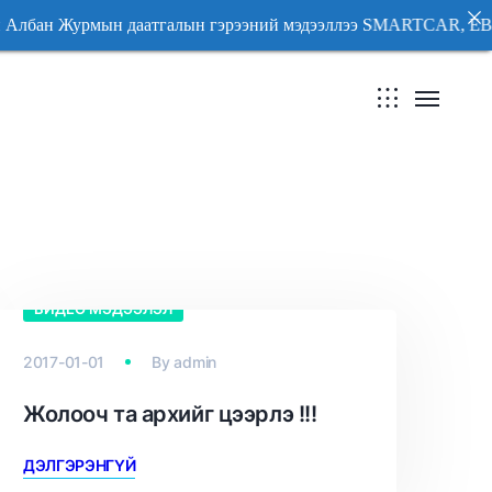
ан Журмын даатгалын гэрээний мэдээллээ SMARTCAR, 
ан Журмын даатгалын гэрээний мэдээллээ SMARTCAR, 
ВИДЕО МЭДЭЭЛЭЛ
2017-01-01
By
admin
Жолооч та архийг цээрлэ !!!
ДЭЛГЭРЭНГҮЙ