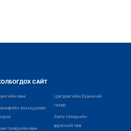
ХОЛБОГДОХ САЙТ
ангийн яам
Цагдаагийн Ерөнхий
газар
анхүүгийн зохицуулах
хороо
Авто тээврийн
үндэсний төв
ам тээврийн яам