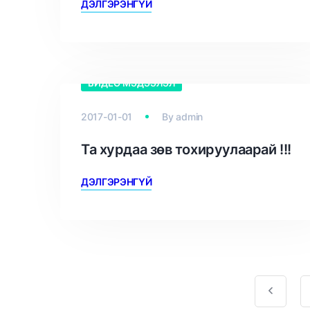
ДЭЛГЭРЭНГҮЙ
ВИДЕО МЭДЭЭЛЭЛ
2017-01-01
By
admin
Та хурдаа зөв тохируулаарай !!!
ДЭЛГЭРЭНГҮЙ