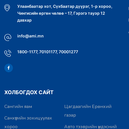
Улаанбаатар хот, Сүхбаатар дүүрэг, 1-р хороо,
Чингисийн өргөн чөлөө – 17, Гэрэгэ тауэр 12
давхар
info@ami.mn
1800-1177, 70101177, 70001277
ХОЛБОГДОХ САЙТ
Сангийн яам
Цагдаагийн Ерөнхий
газар
Санхүүгийн зохицуулах
хороо
Авто тээврийн үндэсний