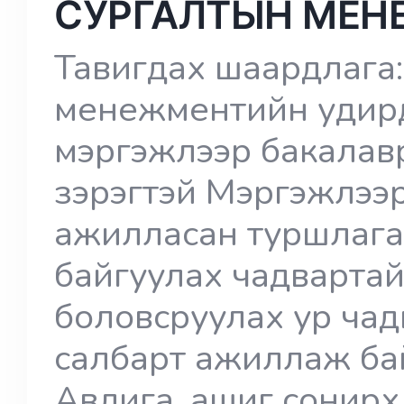
СУРГАЛТЫН МЕН
Тавигдах шаардлага:
менежментийн удирдл
мэргэжлээр бакалавр 
зэрэгтэй Мэргэжлээр
ажилласан туршлага
байгуулах чадвартай
боловсруулах ур ча
салбарт ажиллаж бай
Авлига, ашиг сонир