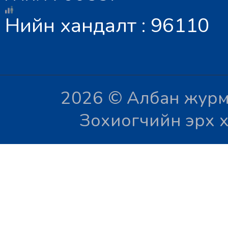
Нийн хандалт : 96110
2026 © Албан журм
Зохиогчийн эрх х