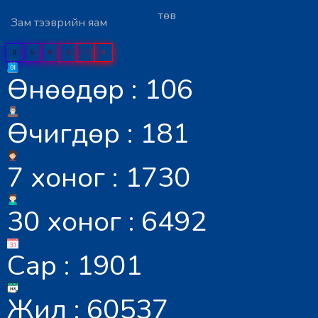
төв
Зам тээврийн яам
0
5
0
3
7
9
Өнөөдөр : 106
Өчигдөр : 181
7 хоног : 1730
30 хоног : 6492
Сар : 1901
Жил : 60537