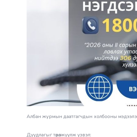
Албан журмын даатгагчдын холбооны мэдээлэл,
Дуудлагыг төрөлжүүлж үзвэл: