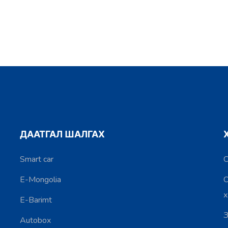
ДААТГАЛ ШАЛГАХ
Smart car
С
E-Mongolia
С
E-Barimt
З
Autobox