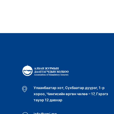
Улаанбаатар хот, Сүхбаатар дүүрэг, 1-р
хороо, Чингисийн өргөн чөлөө – 17, Гэрэгэ
тауэр 12 давхар
info@ami.mn