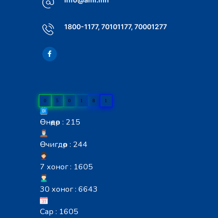
1800-1177, 70101177, 70001277
0
5
0
1
8
1
Өнөөдөр : 215
Өчигдөр : 244
7 хоног : 1605
30 хоног : 6643
Сар : 1605