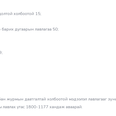
олтой холбоотой 15;
 барих дугаарын лавлагаа 50;
9;
 Албан журмын даатгалтай холбоотой мэдээлэл лавлагааг з
 лавлах утас 1800-1177 хандаж аваарай.