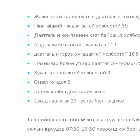
Жолоочийн хариуцлагын даатгалын тохиолд
Нөхөн төлбөрийн лавлагаатай холбоотой 39;
Даатгалын компанийн хаяг байршил, холбоо
Мэдээллийн сангийн лавлагаа 113;
даатгалын гэрээ, хугацаатай холбоотой 163;
Цахимаар болон утсаар даатгал сунгуулах-2
Хууль тогтоомжтой холбоотой 3;
Санал гомдол 8;
Эргэж холбогдож хариу өгсөн 8;
Бусад лавлагаа 23 тус тус бүртгэгджээ.
Тээврийн хэрэгслийн өмчлөгч, даатгуулагч та
ажлын өдрүүдэд 07:30-16:30 хооронд холбооны