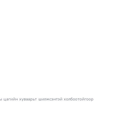
уны цагийн хуваарьт шилжсэнтэй холбоотойгоор