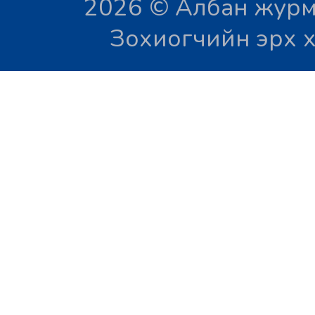
2026 © Албан журм
Зохиогчийн эрх х