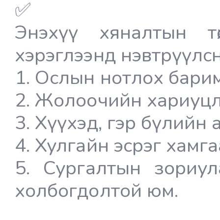
Энэхүү хяналтын тө
хэрэглээнд нэвтрүүлс
1. Ослын нотлох бари
2. Жолоочийн хариуц
3. Хүүхэд, гэр бүлийн
4. Хулгайн эсрэг хамг
5. Сургалтын зориул
холбогдолтой юм.