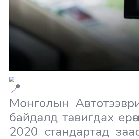
Монголын Автотээври
байдалд тавигдах ер
2020 стандартад заа