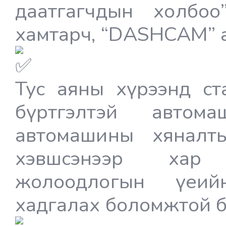
даатгагчдын холбо
хамтарч, “DASHCAM” а
Тус аяны хүрээнд ст
бүртгэлтэй автом
автомашины хяналтын
хэвшсэнээр хар 
жолоодлогын үеий
хадгалах боломжтой б