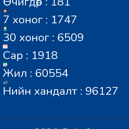
Өчигдөр : 181
7 хоног : 1747
30 хоног : 6509
Сар : 1918
Жил : 60554
Нийн хандалт : 96127