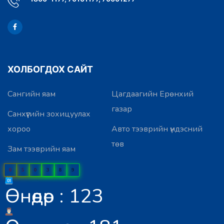
ХОЛБОГДОХ САЙТ
Сангийн яам
Цагдаагийн Ерөнхий
газар
Санхүүгийн зохицуулах
хороо
Авто тээврийн үндэсний
төв
Зам тээврийн яам
0
5
0
3
8
9
Өнөөдөр : 123