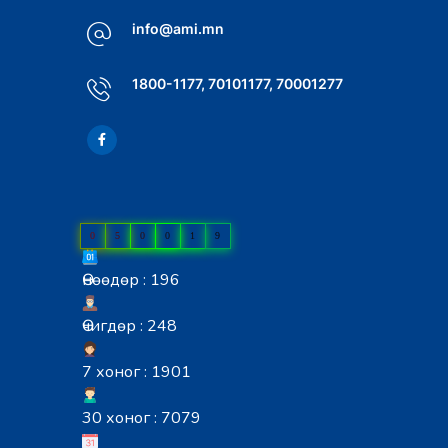
info@ami.mn
1800-1177, 70101177, 70001277
0
5
0
0
1
9
Өнөөдөр : 196
Өчигдөр : 248
7 хоног : 1901
30 хоног : 7079