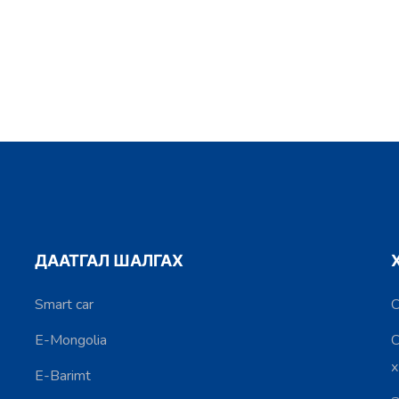
ДААТГАЛ ШАЛГАХ
Smart car
С
E-Mongolia
С
E-Barimt