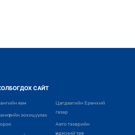
ХОЛБОГДОХ САЙТ
ангийн яам
Цагдаагийн Ерөнхий
газар
анхүүгийн зохицуулах
хороо
Авто тээврийн
үндэсний төв