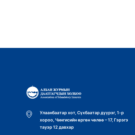
Улаанбаатар хот, Сүхбаатар дүүрэг, 1-р
хороо, Чингисийн өргөн чөлөө – 17, Гэрэгэ
тауэр 12 давхар