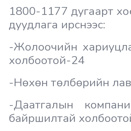
1800-1177 дугаарт хо
дуудлага ирснээс:
-Жолоочийн хариуцла
холбоотой-24
-Нөхөн төлбөрийн лав
-Даатгалын компани
байршилтай холбоото