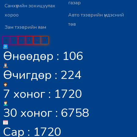
газар
Санхүүгийн зохицуулах
хороо
Авто тээврийн үндэсний
төв
Зам тээврийн яам
0
5
0
2
6
0
Өнөөдөр : 106
Өчигдөр : 224
7 хоног : 1720
30 хоног : 6758
Сар : 1720