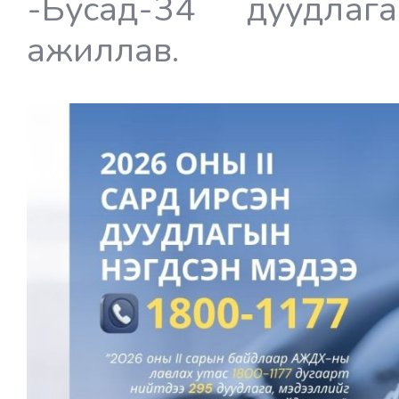
-Бусад-34 дуудла
ажиллав.