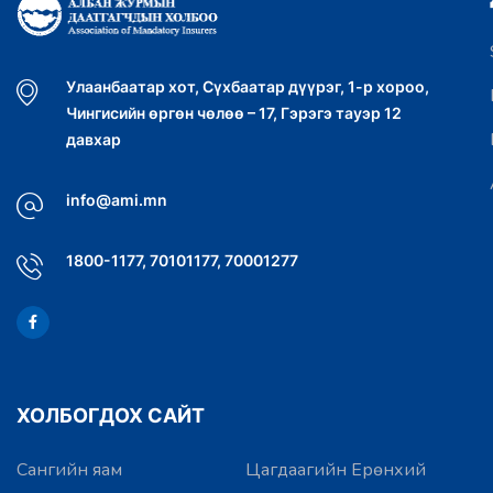
Улаанбаатар хот, Сүхбаатар дүүрэг, 1-р хороо,
Чингисийн өргөн чөлөө – 17, Гэрэгэ тауэр 12
давхар
info@ami.mn
1800-1177, 70101177, 70001277
ХОЛБОГДОХ САЙТ
Сангийн яам
Цагдаагийн Ерөнхий