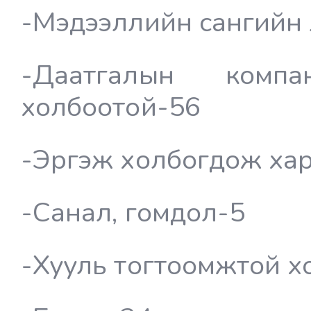
-Мэдээллийн сангийн 
-Даатгалын комп
холбоотой-56
-Эргэж холбогдож хар
-Санал, гомдол-5
-Хууль тогтоомжтой х