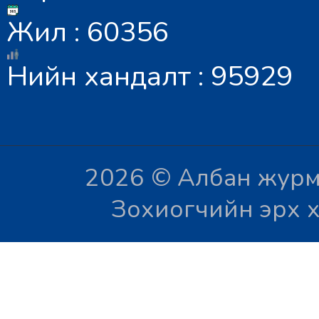
Жил : 60356
Нийн хандалт : 95929
2026 © Албан журм
Зохиогчийн эрх х