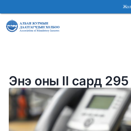
Жолоочийн хари
Жолоочийн хар
Энэ оны II сард 29