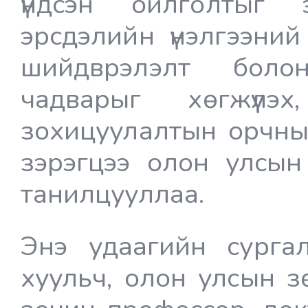
үндсэн ойлголтыг эз
эрсдэлийн үнэлгээни
шийдврэлэлт боло
чадварыг хөгжүүлэ
зохицуулалтын орчны
зэрэгцээ олон улсын
танилцууллаа.
Энэ удаагийн сурга
хуульч, олон улсын 