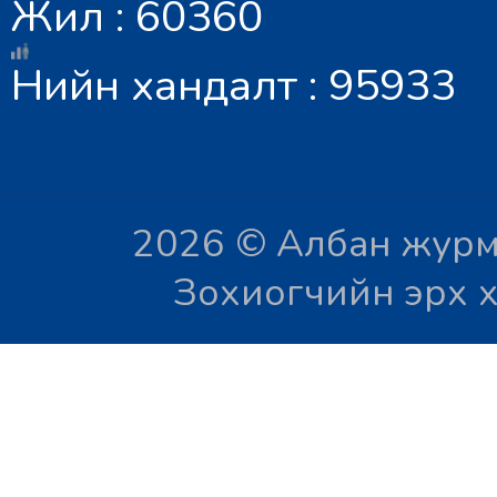
Жил : 60360
Нийн хандалт : 95933
2026 © Албан журм
Зохиогчийн эрх х