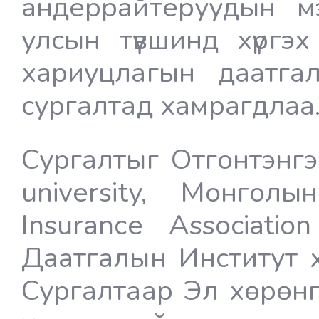
андеррайтеруудын м
улсын түвшинд хүргэ
хариуцлагын даатгал
сургалтад хамрагдлаа
Сургалтыг Отгонтэнгэ
university, Монго
Insurance Associati
Даатгалын Институт 
Сургалтаар Эл хөрөн