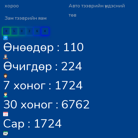
хороо
Авто тээврийн үндэсний
төв
Зам тээврийн яам
0
5
0
2
6
4
Өнөөдөр : 110
Өчигдөр : 224
7 хоног : 1724
30 хоног : 6762
Сар : 1724