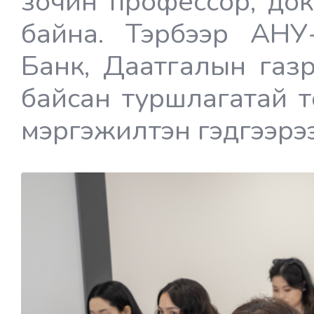
зочин профессор, до
байна. Тэрбээр АН
Банк, Даатгалын газ
байсан туршлагатай т
мэргэжилтэн гэдгээрээ