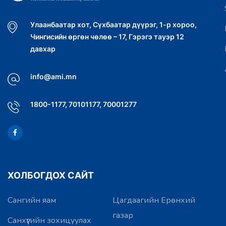
Улаанбаатар хот, Сүхбаатар дүүрэг, 1-р хороо,
Чингисийн өргөн чөлөө – 17, Гэрэгэ тауэр 12
давхар
info@ami.mn
1800-1177, 70101177, 70001277
ХОЛБОГДОХ САЙТ
Сангийн яам
Цагдаагийн Ерөнхий
газар
Санхүүгийн зохицуулах