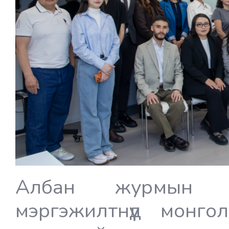
Албан журмын д
мэргэжилтнүүд монг