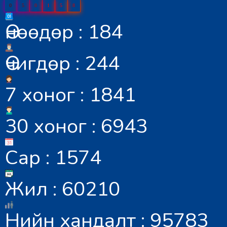
0
5
0
1
5
8
Өнөөдөр : 184
Өчигдөр : 244
7 хоног : 1841
30 хоног : 6943
Сар : 1574
Жил : 60210
Нийн хандалт : 95783