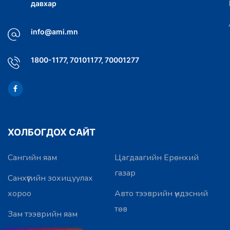
давхар
info@ami.mn
1800-1177, 70101177, 70001277
ХОЛБОГДОХ САЙТ
Сангийн яам
Цагдаагийн Ерөнхий
газар
Санхүүгийн зохицуулах
хороо
Авто тээврийн үндэсний
төв
Зам тээврийн яам