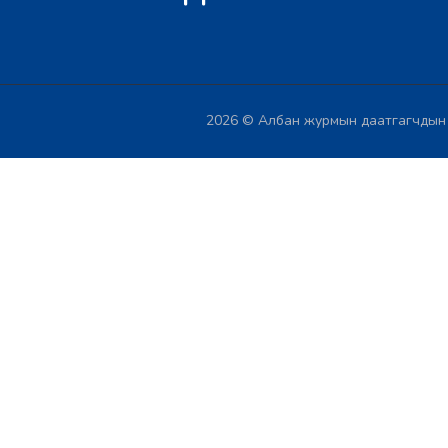
2026 © Албан журмын даатгагчдын х