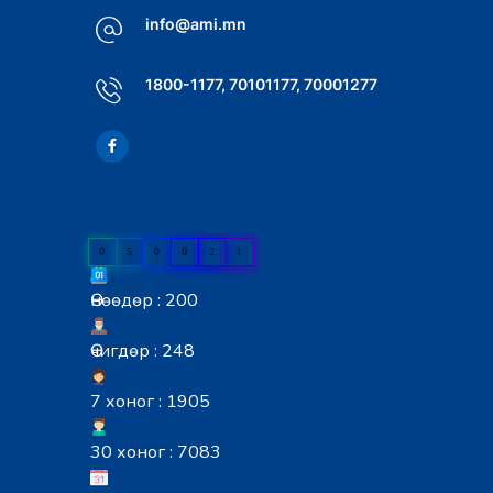
info@ami.mn
1800-1177, 70101177, 70001277
0
5
0
0
2
1
Өнөөдөр : 200
Өчигдөр : 248
7 хоног : 1905
30 хоног : 7083