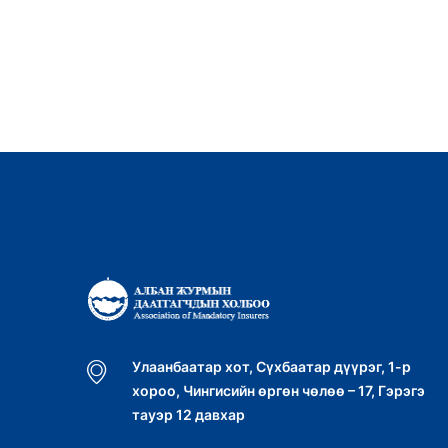
Улаанбаатар хот, Сүхбаатар дүүрэг, 1-р
хороо, Чингисийн өргөн чөлөө – 17, Гэрэгэ
тауэр 12 давхар