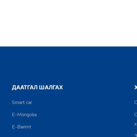
ДААТГАЛ ШАЛГАХ
Smart car
С
E-Mongolia
С
E-Barimt
З