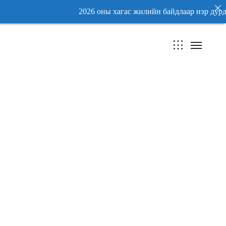
26 оны хагас жилийн байдлаар нэр дурдсан гэрээнд 
26 оны хагас жилийн байдлаар нэр дурдсан гэрээнд 