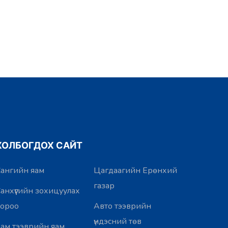
ХОЛБОГДОХ САЙТ
ангийн яам
Цагдаагийн Ерөнхий
газар
анхүүгийн зохицуулах
хороо
Авто тээврийн
үндэсний төв
ам тээврийн яам