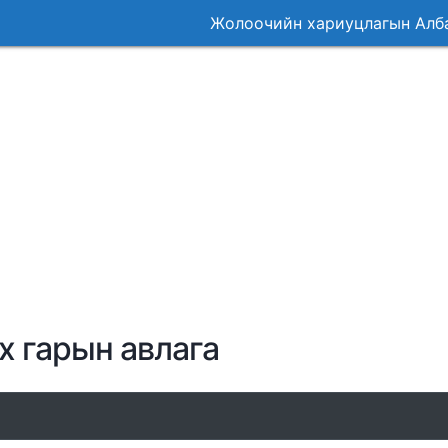
Жолоочийн хариуцлагын Албан 
Жолоочийн хариуцлагын Албан 
 гарын авлага