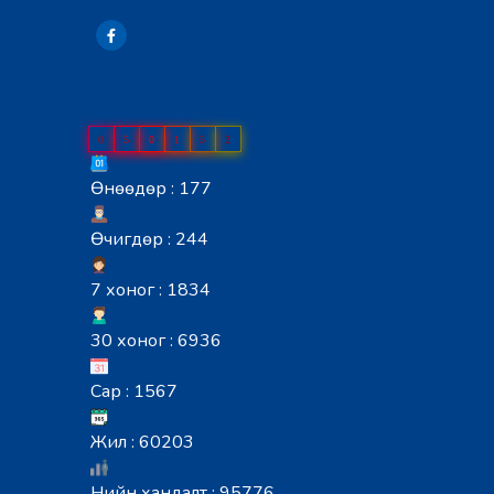
0
5
0
1
5
2
Өнөөдөр : 177
Өчигдөр : 244
7 хоног : 1834
30 хоног : 6936
Сар : 1567
Жил : 60203
Нийн хандалт : 95776