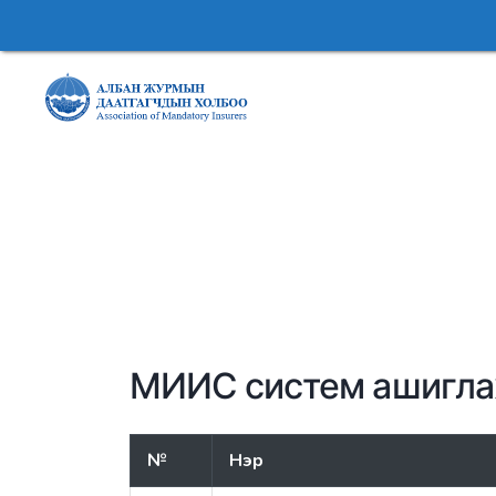
МИИС систем ашиглах
№
Нэр