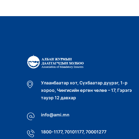
Улаанбаатар хот, Сүхбаатар дүүрэг, 1-р
хороо, Чингисийн өргөн чөлөө – 17, Гэрэгэ
тауэр 12 давхар
info@ami.mn
1800-1177, 70101177, 70001277