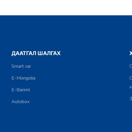
ДААТГАЛ ШАЛГАХ
Smart car
С
E-Mongolia
С
E-Barimt
З
Autobox