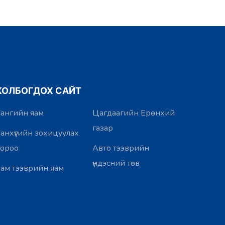
ХОЛБОГДОХ САЙТ
ангийн яам
Цагдаагийн Ерөнхий
газар
анхүүгийн зохицуулах
хороо
Авто тээврийн
үндэсний төв
ам тээврийн яам