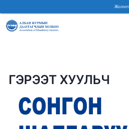
Жолоочийн хариуц
Жолоочийн хариуц
ГЭРЭЭТ ХУУЛЬЧ