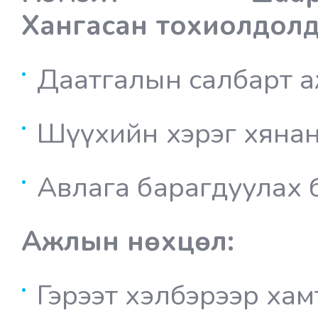
Хангасан тохиолдолд
Даатгалын салбарт 
Шүүхийн хэрэг хяна
Авлага барагдуулах 
Ажлын нөхцөл:
Гэрээт хэлбэрээр ха