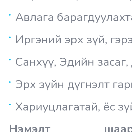
Авлага барагдуулахт
Иргэний эрх зүй, гэр
Санхүү,
Эдийн засаг,
Эрх зүйн дүгнэлт гар
Хариуцлагатай, ёс зү
Нэмэлт ш