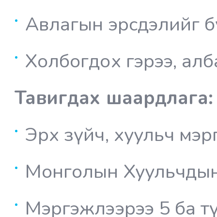
Авлагын эрсдэлийг б
Холбогдох гэрээ, ал
Тавигдах шаардлага:
Эрх зүйч, хуульч мэр
Монголын Хуульчды
Мэргэжлээрэ
э 5 ба 