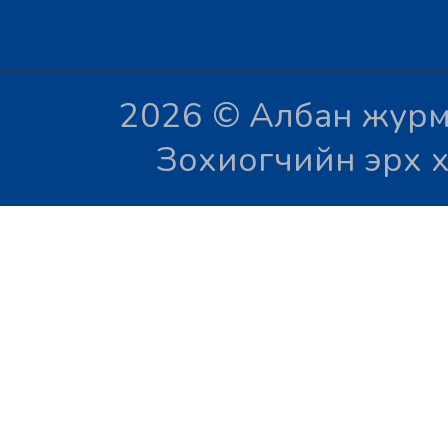
2026 © Албан журм
Зохиогчийн эрх х