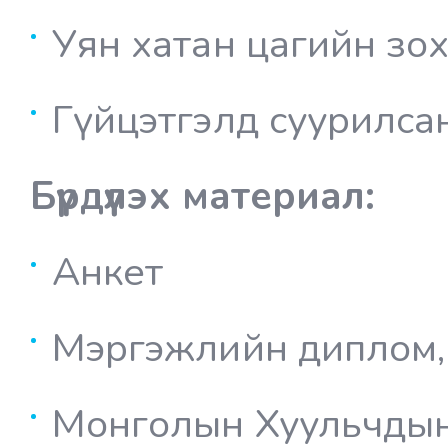
Уян хатан цагийн зо
Гүйцэтгэлд суурилс
Бүрдүүлэх материал:
Анкет
Мэргэжлийн диплом,
Монголын Хуульчдын