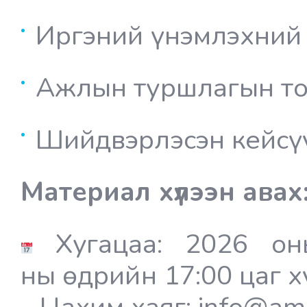
Иргэний үнэмлэхний
Ажлын туршлагын то
Шийдвэрлэсэн кейсү
Материал хүлээн авах
Хугацаа: 2026
он
ны өдрийн 17:00 цаг
х
Цахим хаяг: info@am