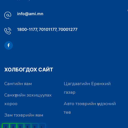
info@ami.mn
1800-1177, 70101177, 70001277
ХОЛБОГДОХ САЙТ
Сангийн яам
Цагдаагийн Ерөнхий
газар
Санхүүгийн зохицуулах
хороо
Авто тээврийн үндэсний
төв
Зам тээврийн яам
0
4
9
9
9
1