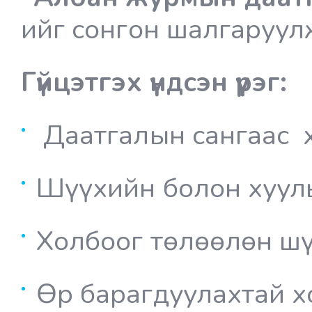
ийг сонгон шалгаруул
Гүйцэтгэх үндсэн үүрэг:
Даатгалын сангаас х
Шүүхийн болон хууль
Холбоог төлөөлөн шү
Өр барагдуулахтай х