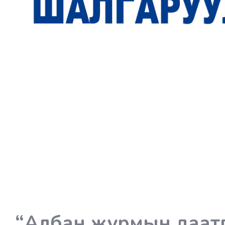
“Албан журмын даат