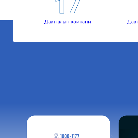
17
Даатгалын компани
Даат