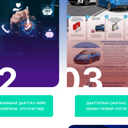
2
03
АХИМААР ДААТГАЛ ХИЙХ
ДААТГАЛЫН САНГААС
КОМПАНИ, ЗУУЧЛАГЧИД
НӨХӨН ТӨЛБӨР ОЛГОХ