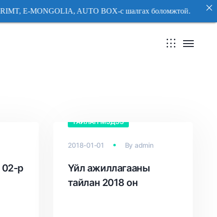
GOLIA, AUTO BOX-с шалгах боломжтой. 2026 оны хага
GOLIA, AUTO BOX-с шалгах боломжтой. 2026 оны хага
ТАЙЛАН МЭДЭЭ
2018-01-01
By
admin
 02-р
Үйл ажиллагааны
тайлан 2018 он