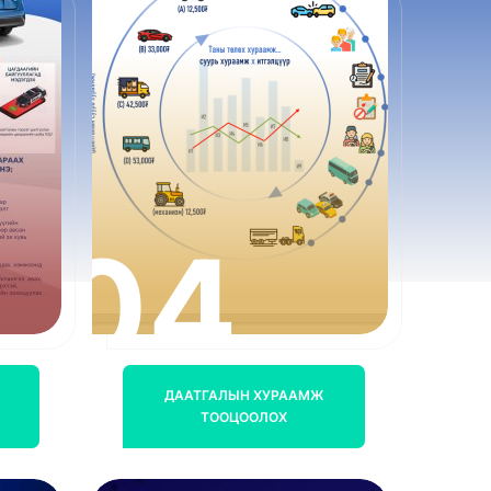
04
ДААТГАЛЫН ХУРААМЖ
ТООЦООЛОХ