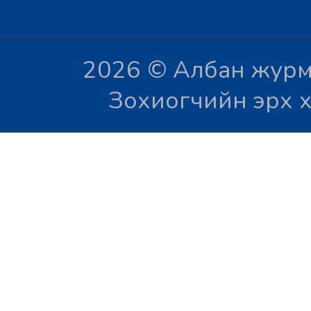
2026 © Албан журм
Зохиогчийн эрх х