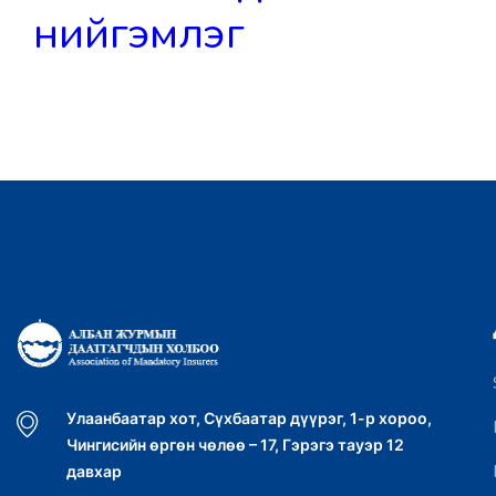
нийгэмлэг
Улаанбаатар хот, Сүхбаатар дүүрэг, 1-р хороо,
Чингисийн өргөн чөлөө – 17, Гэрэгэ тауэр 12
давхар