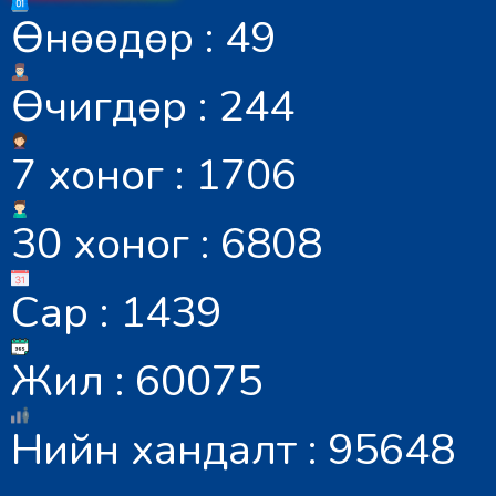
Өнөөдөр : 49
Өчигдөр : 244
7 хоног : 1706
30 хоног : 6808
Сар : 1439
Жил : 60075
Нийн хандалт : 95648