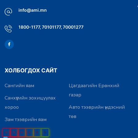
info@ami.mn
1800-1177, 70101177, 70001277
ХОЛБОГДОХ САЙТ
Сангийн яам
Цагдаагийн Ерөнхий
газар
Санхүүгийн зохицуулах
хороо
Авто тээврийн үндэсний
төв
Зам тээврийн яам
0
5
0
0
8
5