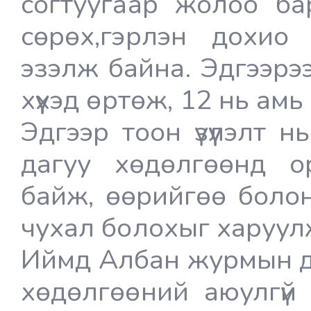
согтуугаар жолоо бар
сөрөх,гэрлэн дохио
эзэлж байна. Эдгээрэ
хүүхэд өртөж, 12 нь ам
Эдгээр тоон үзүүлэлт 
дагуу хөдөлгөөнд о
байж, өөрийгөө боло
чухал болохыг харуул
Иймд Албан журмын д
хөдөлгөөний аюулгүй