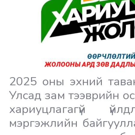
2025 оны эхний тава
Улсад зам тээврийн о
хариуцлагагүй үйл
мэргэжлийн байгуулла