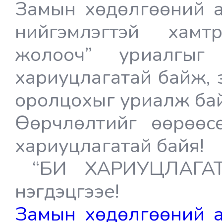
Замын хөдөлгөөний а
нийгэмлэгтэй хамт
жолооч” уриалгыг 
хариуцлагатай байж,
оролцохыг уриалж ба
Өөрчлөлтийг өөрөөсө
хариуцлагатай байя!
“БИ ХАРИУЦЛАГАТ
нэгдэцгээе!
Замын хөдөлгөөний а