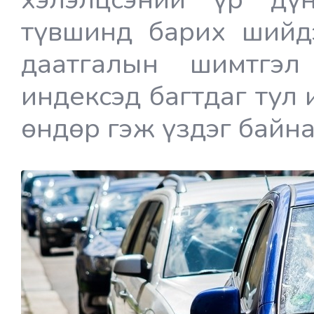
түвшинд барих шийдэ
даатгалын шимтгэл
индексэд багтдаг тул
өндөр гэж үздэг байна