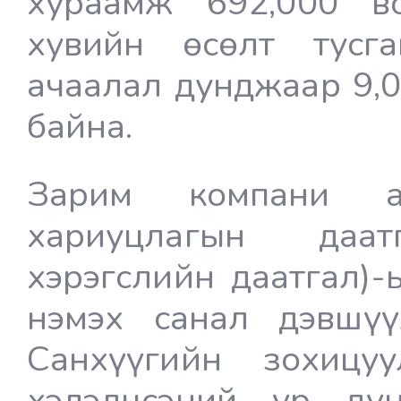
хураамж 692,000 во
хувийн өсөлт тусга
ачаалал дунджаар 9,
байна.
Зарим компани ав
хариуцлагын даа
хэрэгслийн даатгал)
нэмэх санал дэвшү
Санхүүгийн зохицуу
хэлэлцсэний үр дү