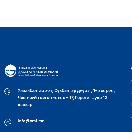
Улаанбаатар хот, Сүхбаатар дүүрэг, 1-р хороо,
Чингисийн өргөн чөлөө – 17, Гэрэгэ тауэр 12
давхар
info@ami.mn