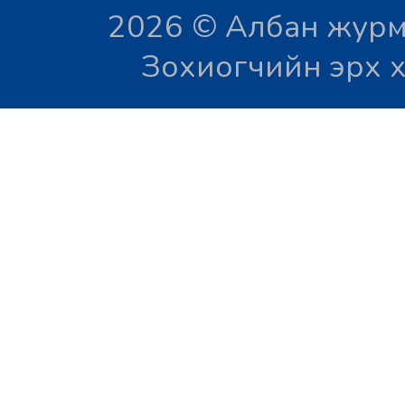
2026 © Албан журм
Зохиогчийн эрх х