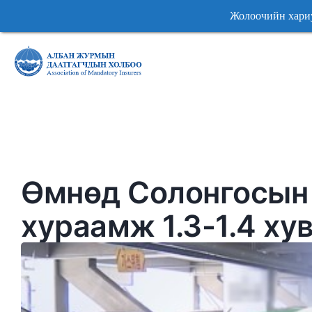
Жолоочийн хариуцлагын Алб
Жолоочийн хариуцлагын Алб
Өмнөд Солонгосын 
хураамж 1.3-1.4 ху