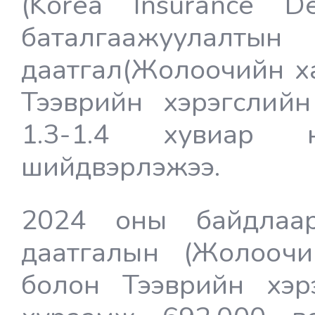
(Korea Insurance De
баталгаажуул
даатгал(Жолоочийн х
Тээврийн хэрэгслийн
1.3-1.4 хувиар н
шийдвэрлэжээ.
2024 оны байдлаар
даатгалын (Жолоочи
болон Тээврийн хэр