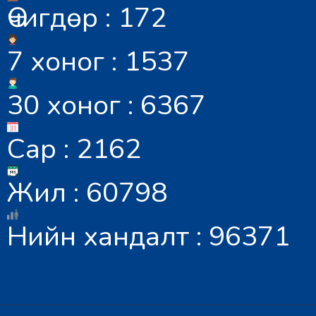
Өчигдөр : 172
7 хоног : 1537
30 хоног : 6367
Сар : 2162
Жил : 60798
Нийн хандалт : 96371