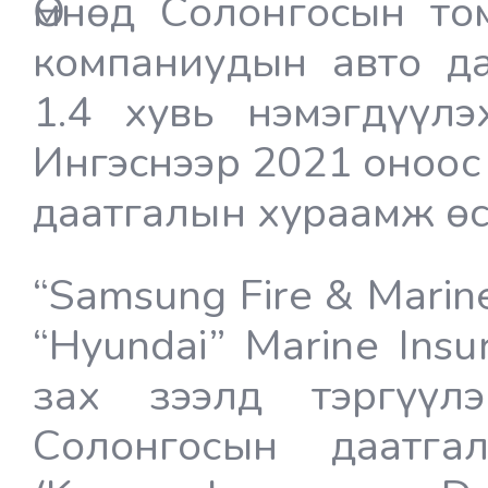
Өмнөд Солонгосын то
компаниудын авто да
1.4 хувь нэмэгдүүлэ
Ингэснээр 2021 оноос
даатгалын хураамж өс
“Samsung Fire & Marine
“Hyundai” Marine Insu
зах зээлд тэргүүл
Солонгосын даатга