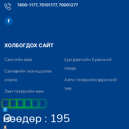
1800-1177, 70101177, 70001277
ХОЛБОГДОХ САЙТ
Сангийн яам
Цагдаагийн Ерөнхий
газар
Санхүүгийн зохицуулах
хороо
Авто тээврийн үндэсний
төв
Зам тээврийн яам
0
5
0
5
4
3
Өнөөдөр : 195