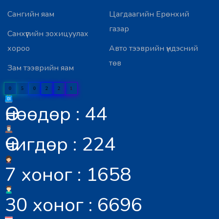
Сангийн яам
Цагдаагийн Ерөнхий
газар
Санхүүгийн зохицуулах
хороо
Авто тээврийн үндэсний
төв
Зам тээврийн яам
0
5
0
2
2
1
Өнөөдөр : 44
Өчигдөр : 224
7 хоног : 1658
30 хоног : 6696