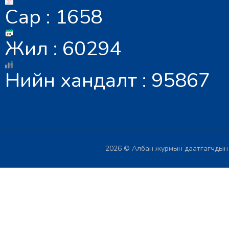
Сар : 1658
Жил : 60294
Нийн хандалт : 95867
2026 © Албан журмын даатгагчдын х