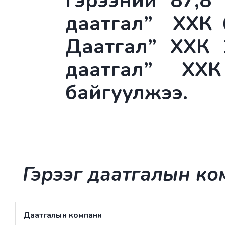
гэрээний 87,8
даатгал” ХХК 
Даатгал” ХХК 
даатгал” ХХ
байгуулжээ.
Гэрээг даатгалын ко
Даатгалын компани