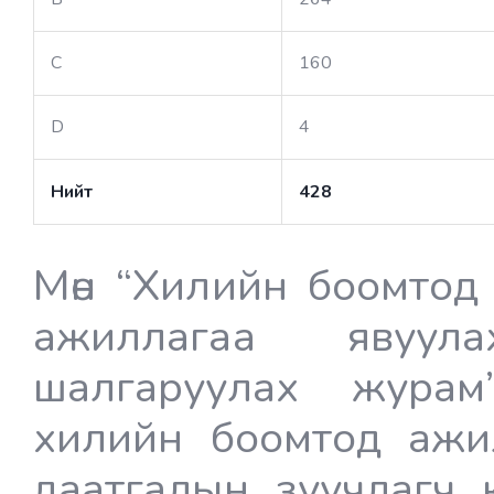
C
160
D
4
Нийт
428
Мөн “Хилийн боомтод
ажиллагаа явуул
шалгаруулах журам
хилийн боомтод ажил
даатгалын зуучлагч 