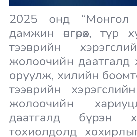
2025 онд “Монгол 
дамжин өнгөрөх, түр
тээврийн хэрэгслий
жолоочийн даатгалд х
оруулж, хилийн боом
тээврийн хэрэгслийн
жолоочийн хариу
даатгалд бүрэн х
тохиолдолд хохирлыг