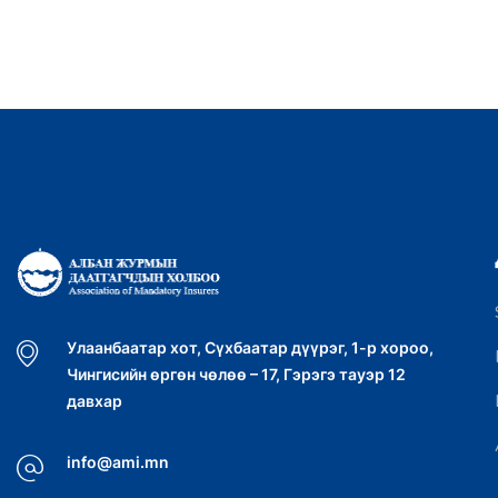
Улаанбаатар хот, Сүхбаатар дүүрэг, 1-р хороо,
Чингисийн өргөн чөлөө – 17, Гэрэгэ тауэр 12
давхар
info@ami.mn