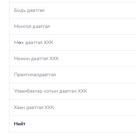
Бодь даатгал
Монгол даатгал
Мөнх даатгал ХХК
Номин даатгал ХХК
Практикалдаатгал
Улаанбаатар хотын даатгал ХХК
Хаан даатгал ХХК
Нийт