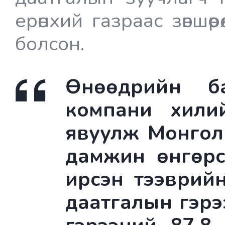
ерөнхий газраас зөвшө
болсон.
Өнөөдрийн б
компани хилий
явуулж Монгол
дамжин өнгөрс
ирсэн тээврий
даатгалын гэрэ