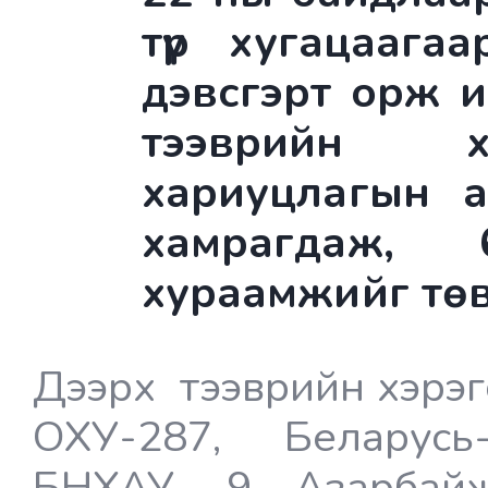
түр хугацаага
дэвсгэрт орж 
тээврийн х
хариуцлагын 
хамрагдаж, 
хураамжийг төвл
Дээрх тээврийн хэрэг
ОХУ-287, Беларусь
БНХАУ- 9, Азарбайж