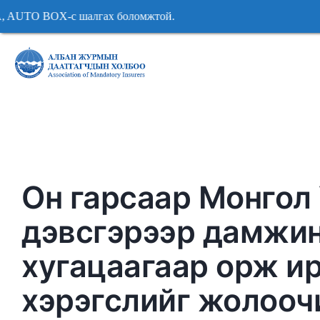
-с шалгах боломжтой. 2026 оны хагас жилийн байдла
-с шалгах боломжтой. 2026 оны хагас жилийн байдла
Он гарсаар Монгол
дэвсгэрээр дамжин
хугацаагаар орж и
хэрэгслийг жолооч