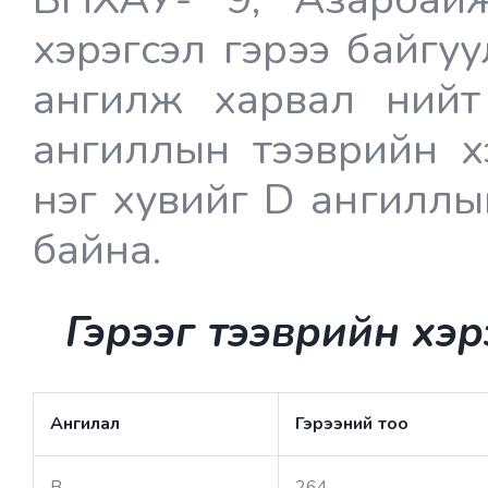
хэрэгсэл гэрээ байгу
ангилж харвал нийт
ангиллын тээврийн х
нэг хувийг D ангиллы
байна.
Гэрээг тээврийн хэ
Ангилал
Гэрээний тоо
B
264