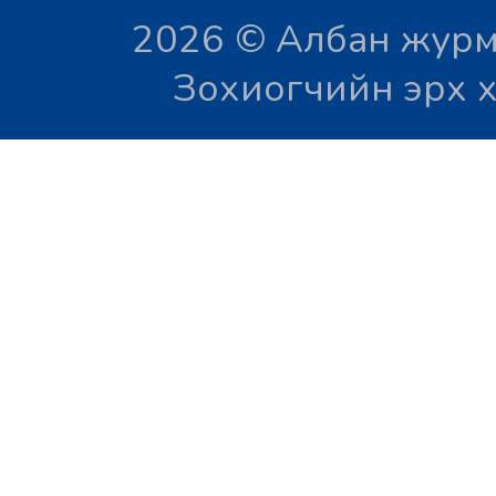
2026 © Албан журм
Зохиогчийн эрх х