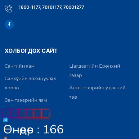
1800-1177, 70101177, 70001277
ХОЛБОГДОХ САЙТ
Сангийн яам
Цагдаагийн Ерөнхий
газар
Санхүүгийн зохицуулах
хороо
Авто тээврийн үндэсний
төв
Зам тээврийн яам
0
5
0
2
9
1
Өнөөдөр : 166