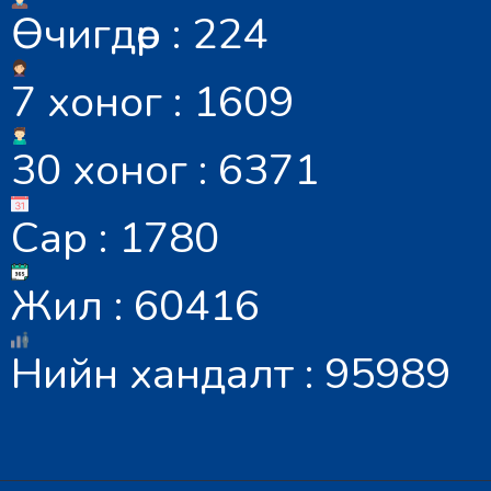
Өчигдөр : 224
7 хоног : 1609
30 хоног : 6371
Сар : 1780
Жил : 60416
Нийн хандалт : 95989