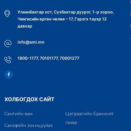
Улаанбаатар хот, Сүхбаатар дүүрэг, 1-р хороо,
Чингисийн өргөн чөлөө – 17, Гэрэгэ тауэр 12
давхар
info@ami.mn
1800-1177, 70101177, 70001277
ХОЛБОГДОХ САЙТ
Сангийн яам
Цагдаагийн Ерөнхий
газар
Санхүүгийн зохицуулах