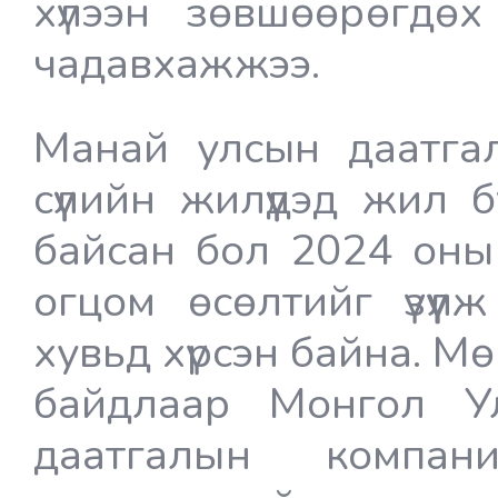
хүлээн зөвшөөрөгдөх
чадавхажжээ.
Манай улсын даатгал
сүүлийн жилүүдэд жил 
байсан бол 2024 оны
огцом өсөлтийг үзүү
хувьд хүрсэн байна. 
байдлаар Монгол У
даатгалын компа