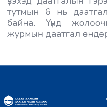
үзэхэд даатгалын гэр
тутмын 6 нь даатгал
байна. Үүнд жолоо
журмын даатгал өндөр н