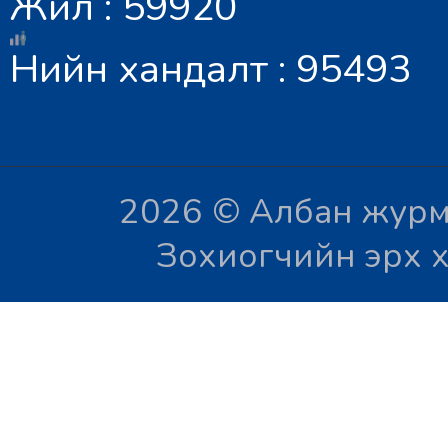
Жил : 59920
Нийн хандалт : 95493
2026 © Албан журм
Зохиогчийн эрх х