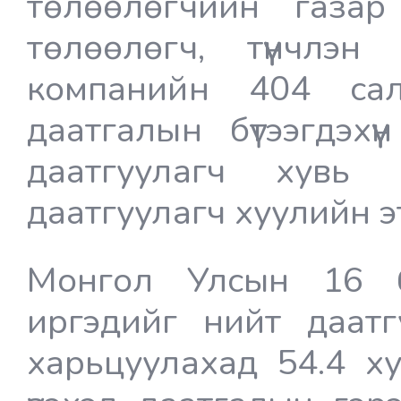
төлөөлөгчийн газа
төлөөлөгч, түүнчлэ
компанийн 404 са
даатгалын бүтээгдэхү
даатгуулагч хувь
даатгуулагч хуулийн эт
Монгол Улсын 16 б
иргэдийг нийт даатг
харьцуулахад 54.4 ху