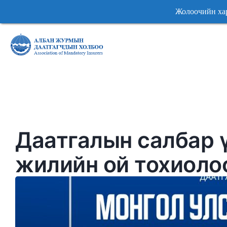
Жолоочийн хариуцлагы
Жолоочийн хариуцлагы
Даатгалын салбар 
жилийн ой тохиоло