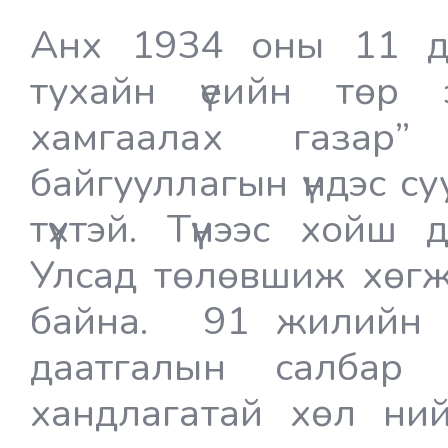
Анх 1934 оны 11 дү
тухайн үеийн төр 
хамгаалах газар”
байгууллагын үндэс с
түүхтэй. Түүнээс хой
Улсад төлөвшиж хөгжө
байна. 91 жилийн 
даатгалын салбар
хандлагатай хөл ний