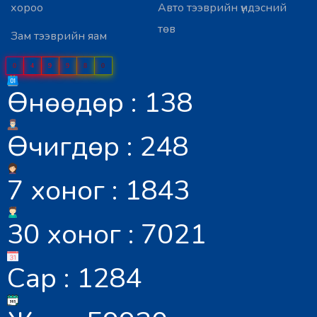
хороо
Авто тээврийн үндэсний
төв
Зам тээврийн яам
0
4
9
9
8
0
Өнөөдөр : 138
Өчигдөр : 248
7 хоног : 1843
30 хоног : 7021
Сар : 1284