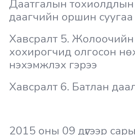
Даатгалын тохиолдлын 
даагчийн оршин суугаа
Хавсралт 5. Жолоочийн
хохирогчид олгосон нө
нэхэмжлэх гэрээ
Хавсралт 6. Батлан даа
2015 оны 09 дүгээр сар