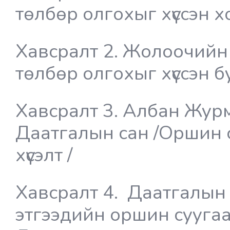
төлбөр олгохыг хүссэн 
Хавсралт 2. Жолоочийн
төлбөр олгохыг хүссэн 
Хавсралт 3. Албан Жур
Даатгалын сан /Оршин 
хүсэлт /
Хавсралт 4. Даатгалын
этгээдийн оршин суугаа