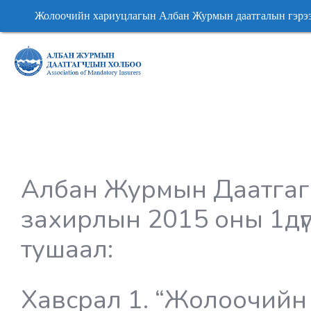
Жолоочийн хариуцлагын Албан Журмын даатгалын гэрэ
Жолоочийн хариуцлагын Албан Журмын даатгалын гэрэ
Албан Журмын Даатгаг
захирлын 2015 оны 1дү
тушаал:
Хавсрал 1. “Жолоочийн