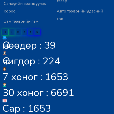
газар
Санхүүгийн зохицуулах
хороо
Авто тээврийн үндэсний
төв
Зам тээврийн яам
0
5
0
2
1
6
Өнөөдөр : 39
Өчигдөр : 224
7 хоног : 1653
30 хоног : 6691
Сар : 1653