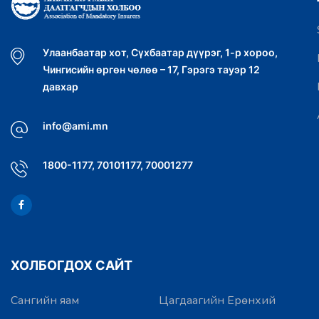
Улаанбаатар хот, Сүхбаатар дүүрэг, 1-р хороо,
Чингисийн өргөн чөлөө – 17, Гэрэгэ тауэр 12
давхар
info@ami.mn
1800-1177, 70101177, 70001277
ХОЛБОГДОХ САЙТ
Сангийн яам
Цагдаагийн Ерөнхий