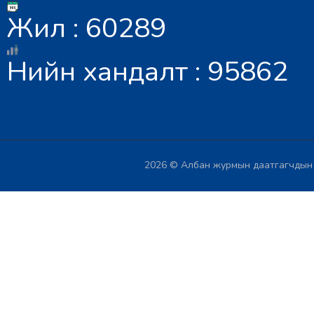
Жил : 60289
Нийн хандалт : 95862
2026 © Албан журмын даатгагчдын х